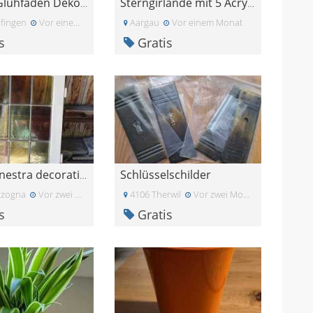
Vintage Glühfaden Dekolampenset
Sterngirlande mit 5 Acryl-Sternen - gratis abzugeb
fingen
Vor einem Monat
Aargau
Vor einem Monat
s
Gratis
Schlüsselschilder
piccola finestra decorativa
zzogna
Vor zwei Monaten
4106 Therwil
Vor zwei Monaten
s
Gratis