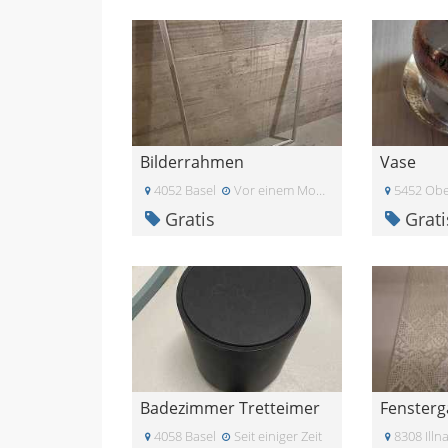
Bilderrahmen
Vase
4052 Basel
Vor einem Monat
5452 Obe
Gratis
Grati
Badezimmer Tretteimer
Fensterg
4058 Basel
Seit einiger Zeit
8308 Illn