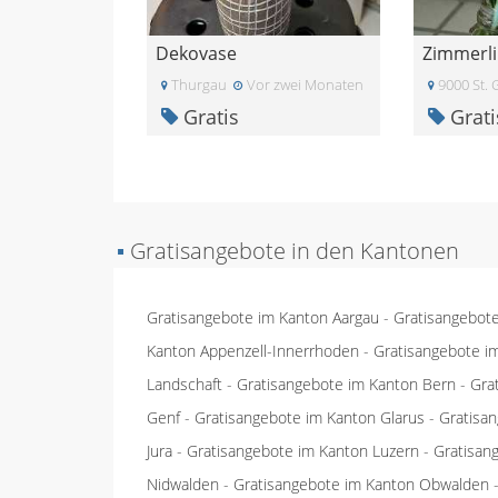
Dekovase
Zimmerli
Thurgau
Vor zwei Monaten
9000 St. 
Gratis
Grati
▪
Gratisangebote in den Kantonen
Gratisangebote im Kanton Aargau
-
Gratisangebot
Kanton Appenzell-Innerrhoden
-
Gratisangebote i
Landschaft
-
Gratisangebote im Kanton Bern
-
Gra
Genf
-
Gratisangebote im Kanton Glarus
-
Gratisa
Jura
-
Gratisangebote im Kanton Luzern
-
Gratisan
Nidwalden
-
Gratisangebote im Kanton Obwalden