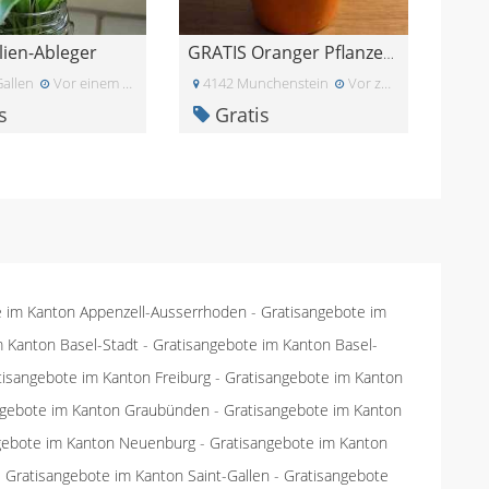
lien-Ableger
GRATIS Oranger Pflanzentopf
Gallen
Vor einem Monat
4142 Munchenstein
Vor zwei Monaten
s
Gratis
e im Kanton Appenzell-Ausserrhoden
-
Gratisangebote im
m Kanton Basel-Stadt
-
Gratisangebote im Kanton Basel-
tisangebote im Kanton Freiburg
-
Gratisangebote im Kanton
ngebote im Kanton Graubünden
-
Gratisangebote im Kanton
gebote im Kanton Neuenburg
-
Gratisangebote im Kanton
-
Gratisangebote im Kanton Saint-Gallen
-
Gratisangebote