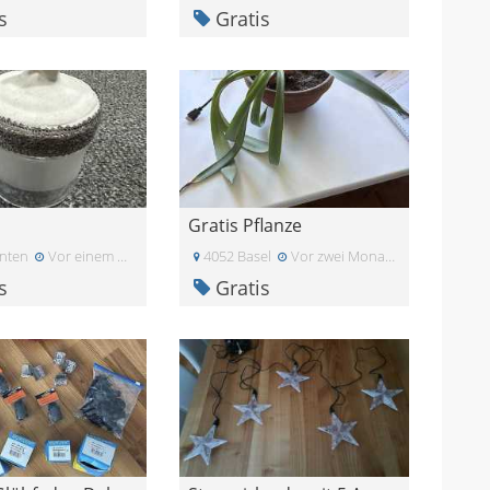
s
Gratis
s
Gratis Pflanze
nten
Vor einem Monat
4052 Basel
Vor zwei Monaten
s
Gratis