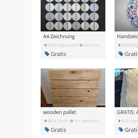
A4-Zeichnung
8105 Regensdorf
Vor einem Monat
8105 Reg
Gratis
Grati
wooden pallet
GRATIS: 
8004 Zürich
Vor zwei Monaten
8121 Ben
Gratis
Grati