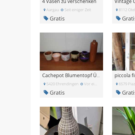
4 Vasen zu verschenken
Aargau
Seit einiger Zeit
8112 Otel
Gratis
Grati
Cachepot Blumentopf Übertopf Pflanzentopf Keramik
5420 Ehrendingen
Vor einem Monat
6579 Pia
Gratis
Grati