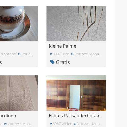
Kleine Palme
rrohrdorf
Vor einem Monat
3007 Bern
Vor zwei Monaten
s
Gratis
ardinen
Echtes Palisanderholz aus Wohnwand Paneele Tafeln
au
Vor zwei Monaten
8967 Widen
Vor zwei Monaten