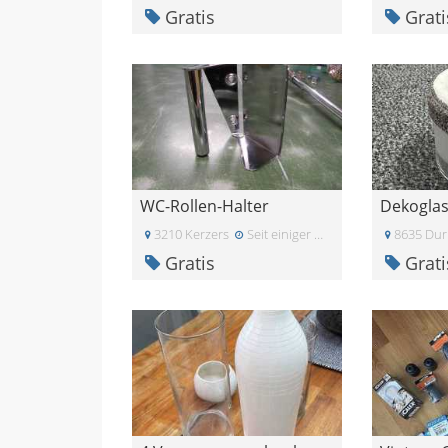
Gratis
Grati
WC-Rollen-Halter
Dekogla
3210 Kerzers
Seit einiger Zeit
8635 Dur
Gratis
Grati