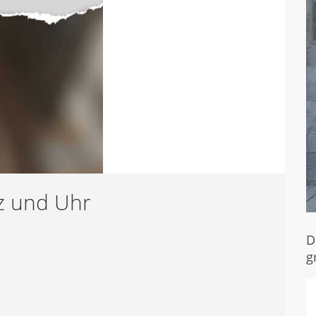
z und Uhr
D
g