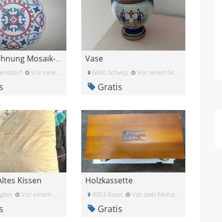
Vase
Handzeichnung Mosaik-Blume
ensdorf
Vor einem Monat
6430 Schwyz
Vor einem Monat
s
Gratis
Altes Kissen
Holzkassette
glen
Vor einem Monat
4053 Basel
Vor zwei Monaten
s
Gratis