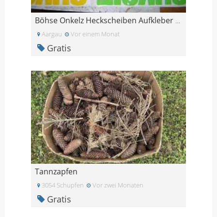
Böhse Onkelz Heckscheiben Aufkleber BUNT
Aargau
Vor einem Monat
Gratis
Tannzapfen
3054 Schupfen
Vor zwei Monaten
Gratis