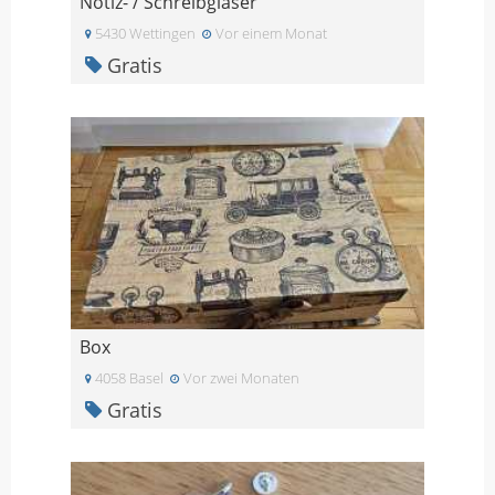
Notiz- / Schreibgläser
5430 Wettingen
Vor einem Monat
Gratis
Box
4058 Basel
Vor zwei Monaten
Gratis