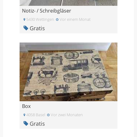
Notiz- / Schreibgläser
5430 Wettingen
Vor einem Monat
Gratis
Box
4058 Basel
Vor zwei Monaten
Gratis