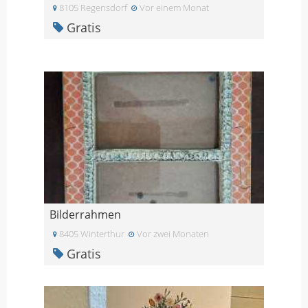
8105 Regensdorf
Vor einem Monat
Gratis
Bilderrahmen
8405 Winterthur
Vor zwei Monaten
Gratis