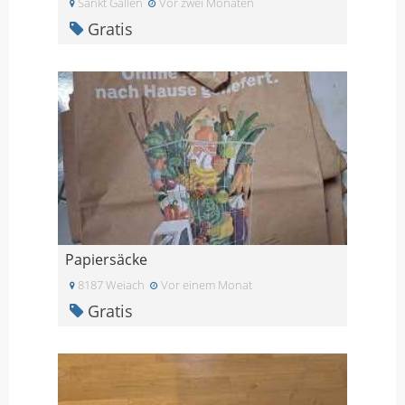
Sankt Gallen
Vor zwei Monaten
Gratis
Papiersäcke
8187 Weiach
Vor einem Monat
Gratis