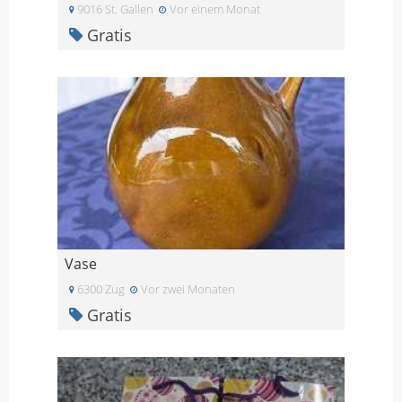
9016 St. Gallen
Vor einem Monat
Gratis
Vase
6300 Zug
Vor zwei Monaten
Gratis