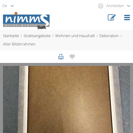
Anmelden
Startseite
Gratisangebote
Wohnen und Haushalt
Dekoration
Alter Bilderrahmen