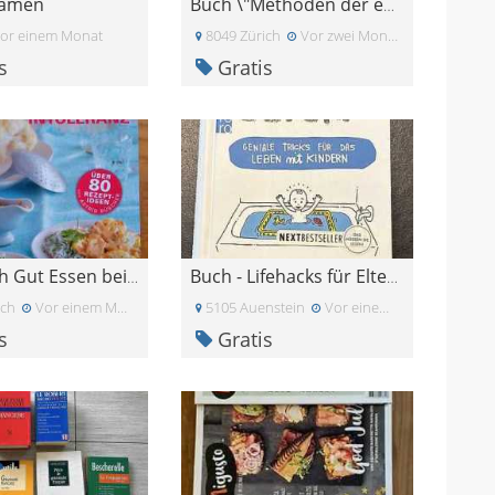
samen
Buch \"Methoden der empirischen Sozialforschung\"
or einem Monat
8049 Zürich
Vor zwei Monaten
s
Gratis
Kochbuch Gut Essen bei Laktose-Intoleranz
Buch - Lifehacks für Eltern
ich
Vor einem Monat
5105 Auenstein
Vor einem Monat
s
Gratis