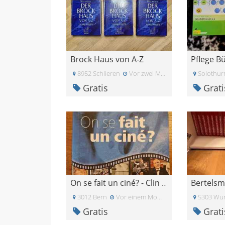
Brock Haus von A-Z
8952 Schlieren
Vor zwei Monaten
Solothur
Gratis
Grati
Bertelsm
On se fait un ciné? - Clin d\'oeil 7,5
3012 Bern
Vor einem Monat
5303 Wur
Gratis
Grati