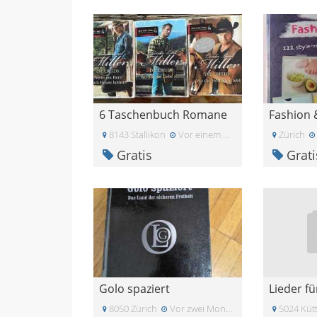
6 Taschenbuch Romane
8143 Stallikon
Vor einem Monat
Zürich
Gratis
Grati
Golo spaziert
8050 Zürich
Vor zwei Monaten
5024 Küt