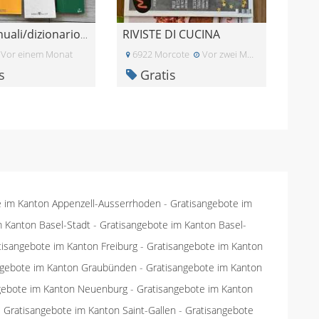
RIVISTE DI CUCINA
Libri/manuali/dizionario francese
Vor einem Monat
6922 Morcote
Vor zwei Monaten
s
Gratis
e im Kanton Appenzell-Ausserrhoden
-
Gratisangebote im
m Kanton Basel-Stadt
-
Gratisangebote im Kanton Basel-
tisangebote im Kanton Freiburg
-
Gratisangebote im Kanton
ngebote im Kanton Graubünden
-
Gratisangebote im Kanton
gebote im Kanton Neuenburg
-
Gratisangebote im Kanton
-
Gratisangebote im Kanton Saint-Gallen
-
Gratisangebote