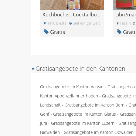
Kochbücher, Cocktailbuch
4410 Liestal
Seit einiger Zeit
Tessin
Gratis
Grati
▪
Gratisangebote in den Kantonen
Gratisangebote im Kanton Aargau
-
Gratisangebot
Kanton Appenzell-Innerrhoden
-
Gratisangebote i
Landschaft
-
Gratisangebote im Kanton Bern
-
Gra
Genf
-
Gratisangebote im Kanton Glarus
-
Gratisa
Jura
-
Gratisangebote im Kanton Luzern
-
Gratisan
Nidwalden
-
Gratisangebote im Kanton Obwalden