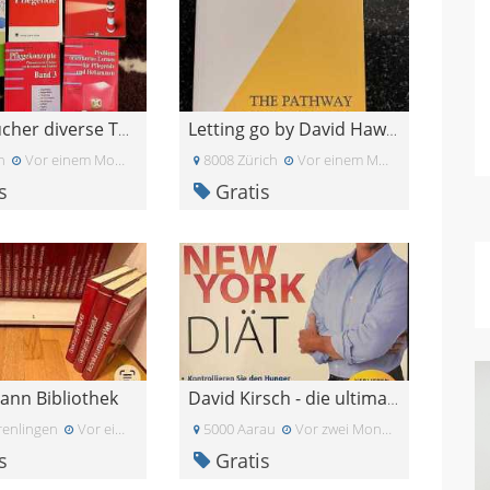
Pflege Bücher diverse Themen
Letting go by David Hawkins
n
Vor einem Monat
8008 Zürich
Vor einem Monat
s
Gratis
ann Bibliothek
David Kirsch - die ultimative New York Diät
enlingen
Vor einem Monat
5000 Aarau
Vor zwei Monaten
s
Gratis