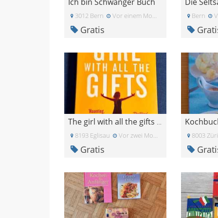
Ich bin Schwanger Buch
Die Selt
3012 Bern
Vor einem Monat
Bern
V
Gratis
Grati
The girl with all the gifts (English)
8193 Eglisau
Vor zwei Monaten
8003 Zür
Gratis
Grati