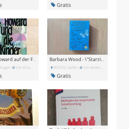
s
Gratis
Mister Howard auf der Flucht
Barbara Wood - \"Stars\" und \"Butterfly\"
tingen
Vor einem Monat
9010 St. Gallen
Vor einem Monat
s
Gratis