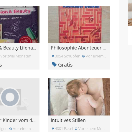
Fashion & Beauty Lifehacks
Philosophie Abenteuer Denken
Vor zwei Monaten
3054 Schupfen
Vor einem Monat
s
Gratis
Intuitives Stillen
Lieder für Kinder vom 4. bis 8. Schuljahr, 96 Seit
tigen
Vor einem Monat
4001 Basel
Vor einem Monat