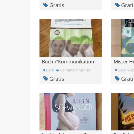
Gratis
Grati
Buch \"Kommunikation und Führung für HR-Fachleute\
Bern
Vor einem Monat
5430 Wet
Gratis
Grati