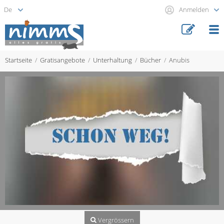
Anmelden
Startseite
Gratisangebote
Unterhaltung
Bücher
Anubis
Vergrössern