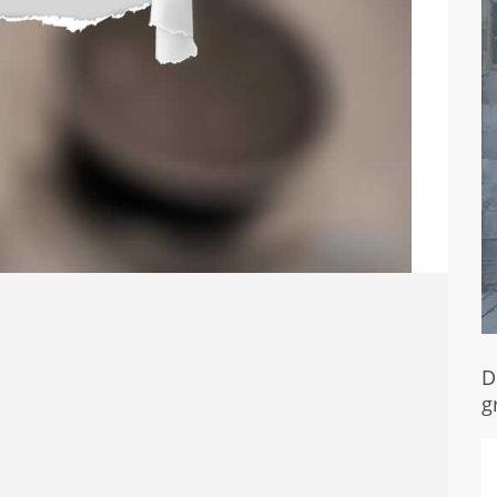
n
D
g