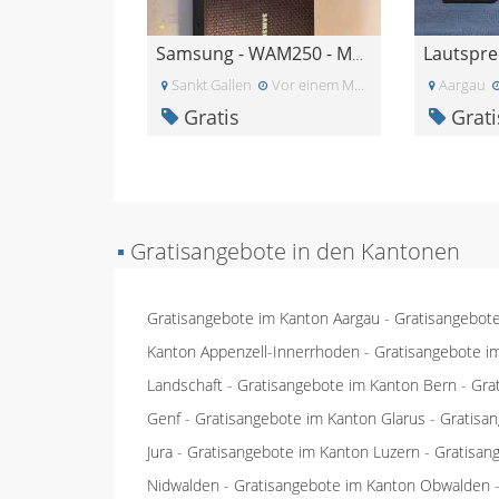
Lautspr
Samsung - WAM250 - Multiroom Hub
Sankt Gallen
Vor einem Monat
Aargau
Gratis
Grati
▪
Gratisangebote in den Kantonen
Gratisangebote im Kanton Aargau
-
Gratisangebot
Kanton Appenzell-Innerrhoden
-
Gratisangebote i
Landschaft
-
Gratisangebote im Kanton Bern
-
Gra
Genf
-
Gratisangebote im Kanton Glarus
-
Gratisa
Jura
-
Gratisangebote im Kanton Luzern
-
Gratisan
Nidwalden
-
Gratisangebote im Kanton Obwalden