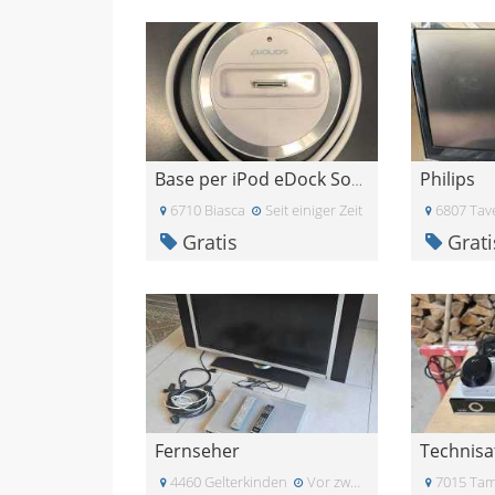
Philips
Base per iPod eDock Sonorò
6710 Biasca
Seit einiger Zeit
6807 Tav
Gratis
Grati
Fernseher
4460 Gelterkinden
Vor zwei Wochen
7015 Tam