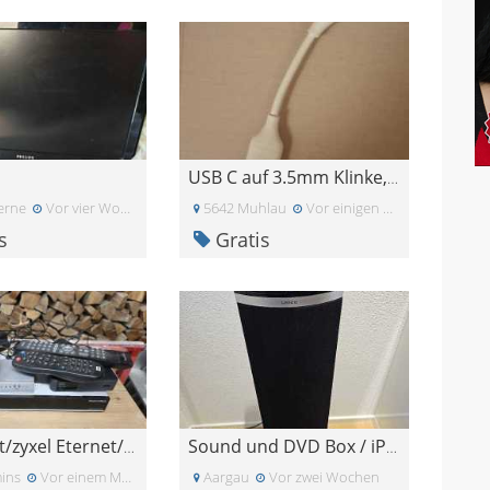
USB C auf 3.5mm Klinke, DAC Kopfhöreradapter für i
erne
Vor vier Wochen
5642 Muhlau
Vor einigen Tagen
s
Gratis
Technisat/zyxel Eternet/TP ljnk/WD Tv
Sound und DVD Box / iPhone tower
ins
Vor einem Monat
Aargau
Vor zwei Wochen