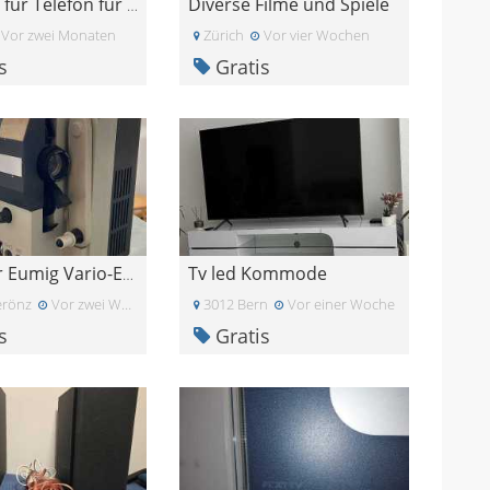
Diverse Filme und Spiele
Mikrofon für Telefon für normale Kopfhörer
Vor zwei Monaten
Zürich
Vor vier Wochen
s
Gratis
Tv led Kommode
Projektor Eumig Vario-Eupronet
erönz
Vor zwei Wochen
3012 Bern
Vor einer Woche
s
Gratis