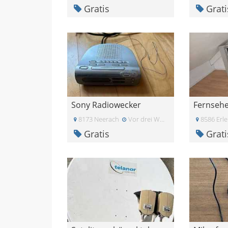
Gratis
Grati
Sony Radiowecker
Fernsehe
8173 Neerach
Vor drei Wochen
8586 Erl
Gratis
Grati