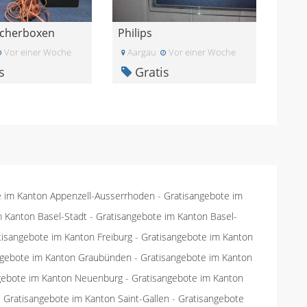
echerboxen
Philips
Vor einer Woche
Aargau
Vor einer Woche
s
Gratis
e im Kanton Appenzell-Ausserrhoden
-
Gratisangebote im
m Kanton Basel-Stadt
-
Gratisangebote im Kanton Basel-
tisangebote im Kanton Freiburg
-
Gratisangebote im Kanton
ngebote im Kanton Graubünden
-
Gratisangebote im Kanton
gebote im Kanton Neuenburg
-
Gratisangebote im Kanton
-
Gratisangebote im Kanton Saint-Gallen
-
Gratisangebote