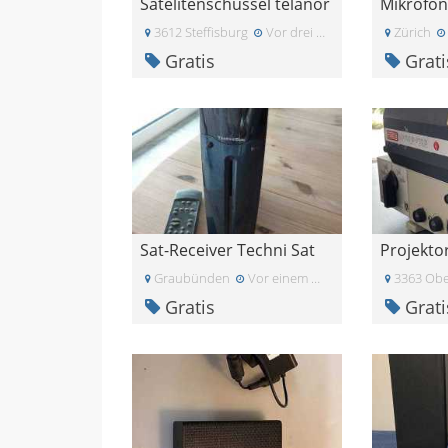
Satelitenschüssel telanor
3612 Steffisburg
Vor drei Wochen
Zürich
Gratis
Grati
Sat-Receiver Techni Sat
Graubünden
Vor einem Monat
3363 Ob
Gratis
Grati