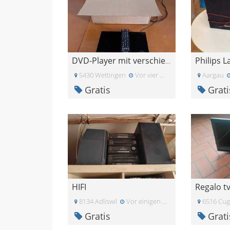
Philips 
DVD-Player mit verschiedenen DVD\'s
5430 Wettingen
Vor vier Wochen
Aargau
Gratis
Grati
HIFI
Regalo t
8134 Adliswil
Vor einigen Tagen
6516 Cug
Gratis
Grati