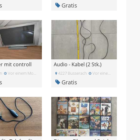
s
Gratis
r mit controll
Audio - Kabel (2 Stk.)
en
Vor einem Monat
4227 Busserach
Vor einem Monat
s
Gratis