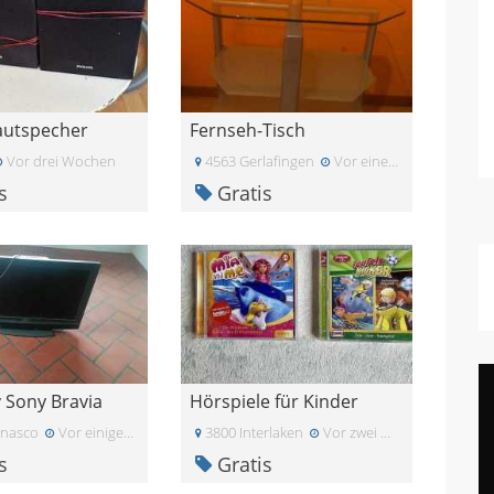
Lautspecher
Fernseh-Tisch
Vor drei Wochen
4563 Gerlafingen
Vor einem Monat
s
Gratis
v Sony Bravia
Hörspiele für Kinder
nasco
Vor einigen Tagen
3800 Interlaken
Vor zwei Wochen
s
Gratis