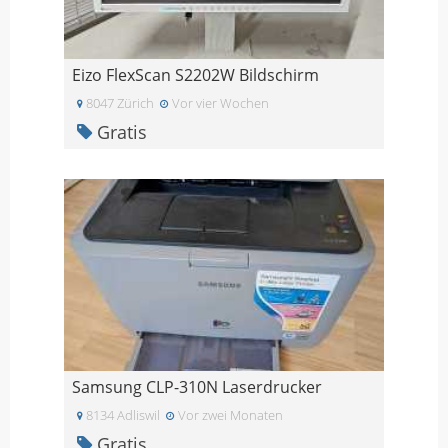
Eizo FlexScan S2202W Bildschirm
8047 Zürich
Vor vier Wochen
Gratis
Samsung CLP-310N Laserdrucker
8134 Adliswil
Vor zwei Monaten
Gratis