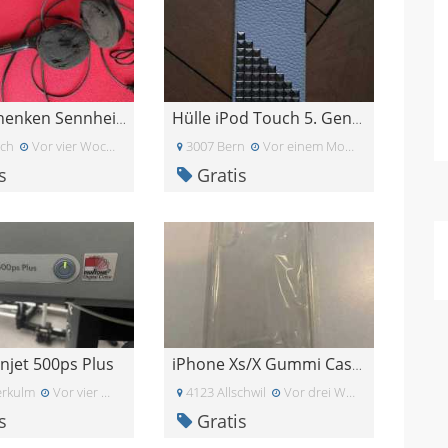
Zu verschenken Sennheiser PC 8 USB Headset
Hülle iPod Touch 5. Generation
ich
Vor vier Wochen
3007 Bern
Vor einem Monat
s
Gratis
njet 500ps Plus
iPhone Xs/X Gummi Case Schutzhülle transparent
rkulm
Vor vier Wochen
4123 Allschwil
Vor drei Wochen
s
Gratis