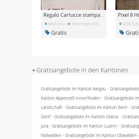
Pixel 8 H
Regalo Cartucce stampante epsom
6864 Arzo
Seit einiger Zeit
8200 Sch
Gratis
Grati
▪
Gratisangebote in den Kantonen
Gratisangebote im Kanton Aargau
-
Gratisangebot
Kanton Appenzell-Innerrhoden
-
Gratisangebote i
Landschaft
-
Gratisangebote im Kanton Bern
-
Gra
Genf
-
Gratisangebote im Kanton Glarus
-
Gratisa
Jura
-
Gratisangebote im Kanton Luzern
-
Gratisan
Nidwalden
-
Gratisangebote im Kanton Obwalden