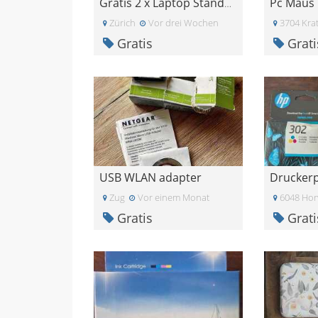
Pc Maus
Gratis 2 x Laptop Ständer IKEA
Zürich
Vor drei Wochen
3704 Krat
Gratis
Grati
USB WLAN adapter
Drucker
Zug
Vor einem Monat
6048 Ho
Gratis
Grati