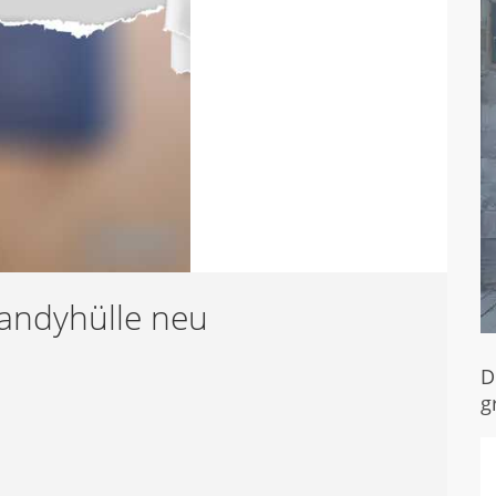
andyhülle neu
D
g