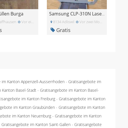
üllen Burga
Samsung CLP-310N Laserdrucker
affhausen
Vor einem Monat
8134 Adliswil
Vor zwei Monaten
s
Gratis
e im Kanton Appenzell-Ausserrhoden
-
Gratisangebote im
m Kanton Basel-Stadt
-
Gratisangebote im Kanton Basel-
tisangebote im Kanton Freiburg
-
Gratisangebote im Kanton
ngebote im Kanton Graubünden
-
Gratisangebote im Kanton
gebote im Kanton Neuenburg
-
Gratisangebote im Kanton
-
Gratisangebote im Kanton Saint-Gallen
-
Gratisangebote