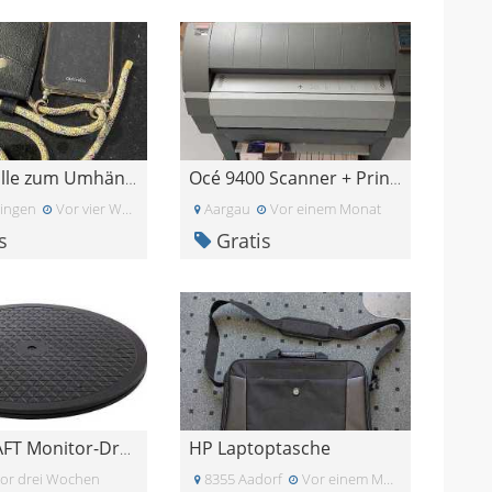
Handyhülle zum Umhängen iPhone XS
Océ 9400 Scanner + Printer
ingen
Vor vier Wochen
Aargau
Vor einem Monat
s
Gratis
HP Laptoptasche
TOOLCRAFT Monitor-Drehteller schwarz
or drei Wochen
8355 Aadorf
Vor einem Monat