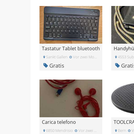
Tastatur Tablet bluetooth
Sankt Gallen
Vor zwei Monaten
4553 Sub
Gratis
Grati
Carica telefono
6850 Mendrisio
Vor zwei Monaten
Bern
V