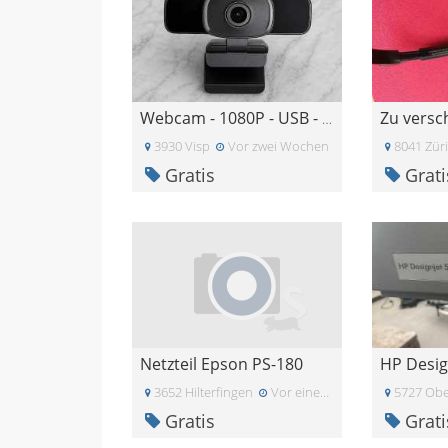
Webcam - 1080P - USB - Microphone
3930 Visp
Vor zwei Wochen
8041 Zür
Gratis
Grati
Netzteil Epson PS-180
HP Desig
3652 Hilterfingen
Vor einem Monat
5727 Obe
Gratis
Grati