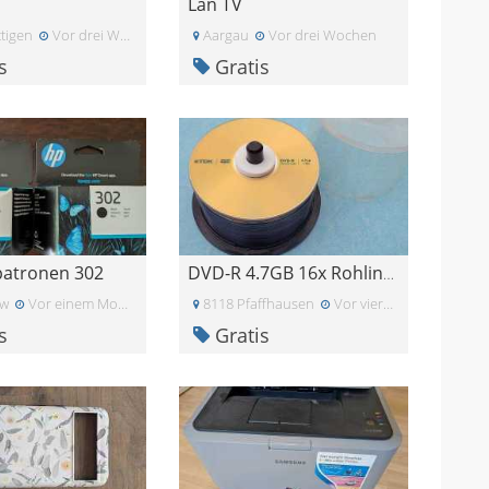
Lan TV
tigen
Vor drei Wochen
Aargau
Vor drei Wochen
s
Gratis
patronen 302
DVD-R 4.7GB 16x Rohlinge TDK und Verbatim - 46 Stü
rw
Vor einem Monat
8118 Pfaffhausen
Vor vier Wochen
s
Gratis