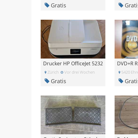
Gratis
Grati
Drucker HP OfficeJet 5232
Zürich
Vor drei Wochen
5420 Ehr
Gratis
Grati