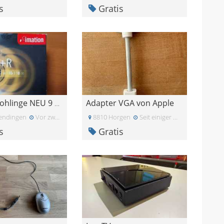
s
Gratis
Adapter VGA von Apple
DVD+R Rohlinge NEU 9 Stk mit Hülle
endingen
Vor zwei Monaten
8810 Horgen
Seit einiger Zeit
s
Gratis