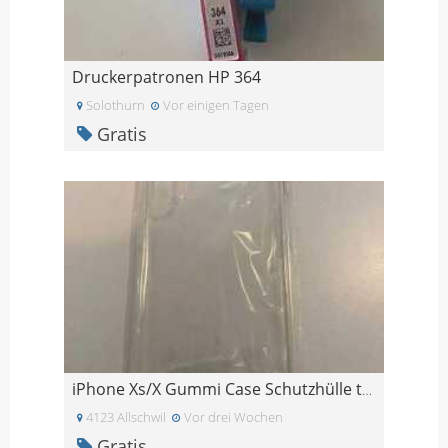
Druckerpatronen HP 364
Solothurn
Vor einigen Tagen
Gratis
iPhone Xs/X Gummi Case Schutzhülle transparent
4123 Allschwil
Vor drei Wochen
Gratis