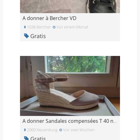
A donner à Bercher VD
1038 Bercher
Vor einem Monat
Gratis
A donner Sandales compensées T 40 neuves
2000 Neuenburg
Vor zwei Wochen
Gratis