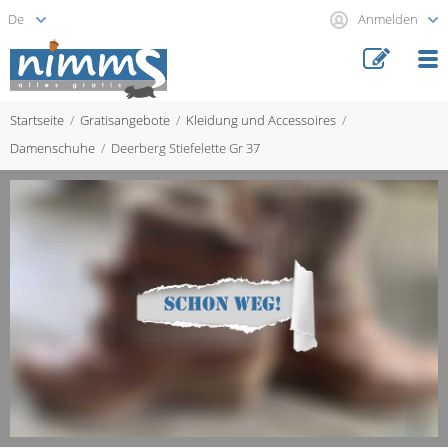
Anmelden
Startseite
Gratisangebote
Kleidung und Accessoires
Damenschuhe
Deerberg Stiefelette Gr 37