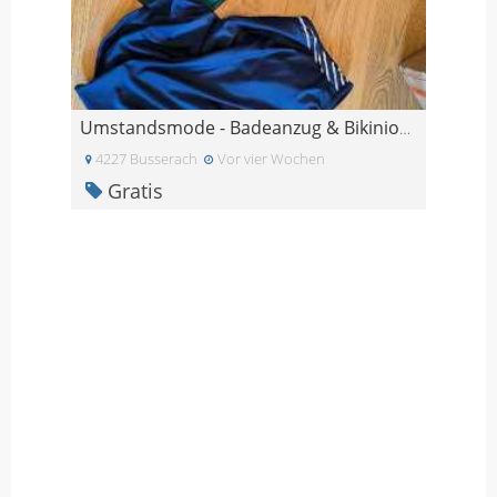
Umstandsmode - Badeanzug & Bikinioberteil für Schw
4227 Busserach
Vor vier Wochen
Gratis