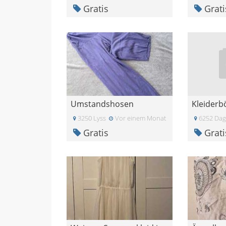
Gratis
Grati
Umstandshosen
Kleiderb
3250 Lyss
Vor einem Monat
6252 Dag
Gratis
Grati