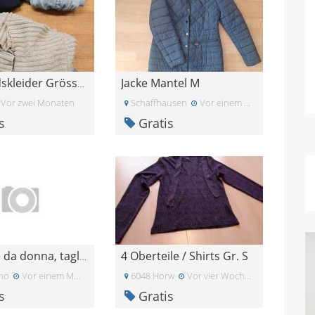
Jacke Mantel M
Umstandskleider Grösse S / 36
Vor zwei Monaten
Schaffhausen
Vor einem Monat
s
Gratis
4 Oberteile / Shirts Gr. S
Maglione da donna, taglia S-M.
ino
Vor einem Monat
6048 Horw
Vor vier Wochen
s
Gratis