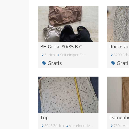
BH Gr.ca. 80/85 B-C
Röcke zu
Zürich
Seit einiger Zeit
8200 Sch
Gratis
Grati
Top
Damenho
8046 Zürich
Vor einem Monat
7304 Mai