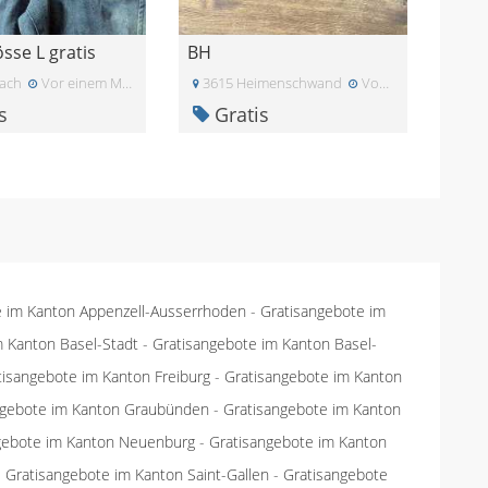
sse L gratis
BH
ach
Vor einem Monat
3615 Heimenschwand
Vor einem Monat
s
Gratis
e im Kanton Appenzell-Ausserrhoden
-
Gratisangebote im
m Kanton Basel-Stadt
-
Gratisangebote im Kanton Basel-
tisangebote im Kanton Freiburg
-
Gratisangebote im Kanton
ngebote im Kanton Graubünden
-
Gratisangebote im Kanton
gebote im Kanton Neuenburg
-
Gratisangebote im Kanton
-
Gratisangebote im Kanton Saint-Gallen
-
Gratisangebote