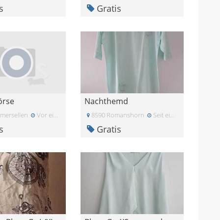
s
Gratis
örse
Nachthemd
mersellen
Vor einem Monat
8590 Romanshorn
Seit einiger Zeit
s
Gratis