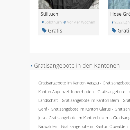
Stilltuch
Hose Grö
Solothurn
Vor vier Wochen
9322 Egn
Gratis
Grati
▪
Gratisangebote in den Kantonen
Gratisangebote im Kanton Aargau
-
Gratisangebot
Kanton Appenzell-Innerrhoden
-
Gratisangebote i
Landschaft
-
Gratisangebote im Kanton Bern
-
Gra
Genf
-
Gratisangebote im Kanton Glarus
-
Gratisa
Jura
-
Gratisangebote im Kanton Luzern
-
Gratisan
Nidwalden
-
Gratisangebote im Kanton Obwalden