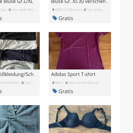
e Bluse Gr.L/XL
Bluse Gr. XS zu verschenken
tnau
Vor zwei Monaten
8483 Kollbrunn
Vor einem Monat
s
Gratis
Adidas Sport T-shirt
Stilltop Stillkleidung/Schwangerschaftskleidung
erentfelden
Vor vier Wochen
Bern
Vor einem Monat
s
Gratis