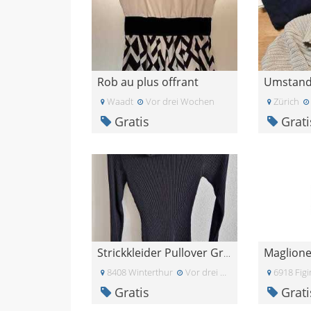
Rob au plus offrant
Waadt
Vor drei Wochen
Zürich
Gratis
Grati
Strickkleider Pullover Grösse XS S weiss schwarz
8408 Winterthur
Vor drei Wochen
6918 Fig
Gratis
Grati