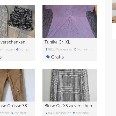
 verschenken
Tunika Gr. XL
affhausen
Vor zwei Wochen
8820 Wadenswil
Vor vier Wochen
s
Gratis
se Grösse 38
Bluse Gr. XS zu verschenken
enfeld
Vor drei Wochen
8483 Kollbrunn
Vor einem Monat