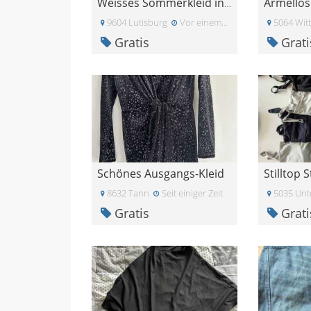
Ärmellos
Weisses Sommerkleid in S
9604 Lutisburg
Vor einem Monat
5064 Wit
Gratis
Grati
Schönes Ausgangs-Kleid
8632 Tann
Seit einiger Zeit
5035 Unt
Gratis
Grati