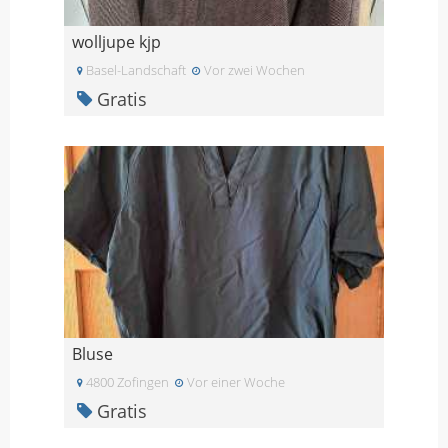
wolljupe kjp
Basel-Landschaft
Vor zwei Wochen
Gratis
Bluse
4800 Zofingen
Vor einer Woche
Gratis