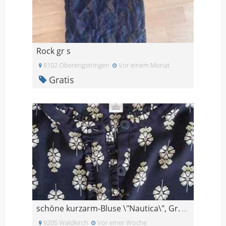
Rock gr s
8102 Oberengstringen
Vor einem Monat
Gratis
schöne kurzarm-Bluse \"Nautica\", Gr. 42
9205 Waldkirch
Vor einer Woche