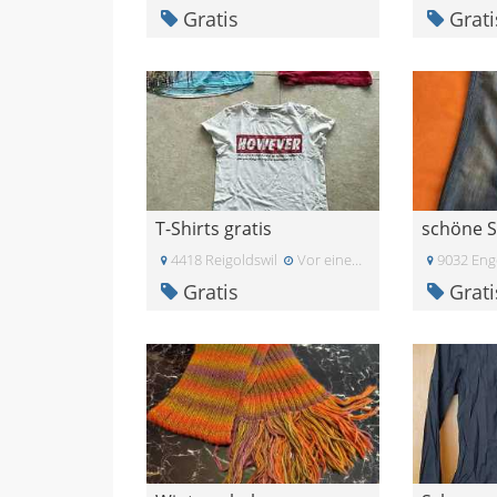
Gratis
Grati
T-Shirts gratis
4418 Reigoldswil
Vor einem Monat
9032 Eng
Gratis
Grati