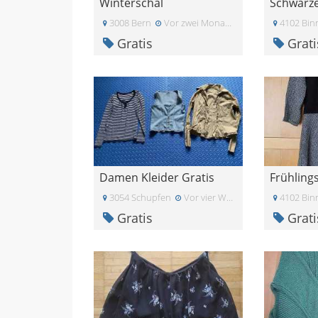
Winterschal
3008 Bern
Vor zwei Monaten
4102 Bin
Gratis
Grati
Damen Kleider Gratis
3054 Schupfen
Vor vier Wochen
4102 Bin
Gratis
Grati