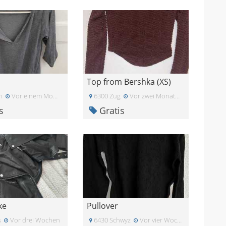
Top from Bershka (XS)
n
Vor einem Monat
6300 Zug
Vor zwei Monaten
s
Gratis
ke
Pullover
s
Vor drei Wochen
6430 Schwyz
Vor vier Wochen