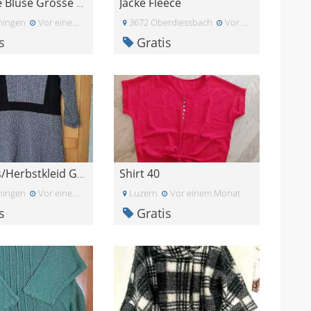
Jacke Fleece
Schwarze Bluse Grösse 38
ningen
Vor einem Monat
3672 Oberdiessbach
Vor einem Monat
s
Gratis
Shirt 40
Frühlings/Herbstkleid Grösse 40
ningen
Vor einem Monat
Luzern
Vor einem Monat
s
Gratis