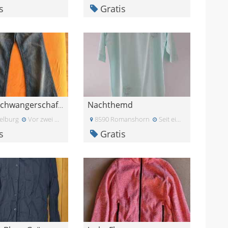
s
Gratis
Nachthemd
schöne Schwangerschaftshose Gr. 36
elburg
Vor zwei Monaten
8590 Romanshorn
Seit einiger Zeit
s
Gratis