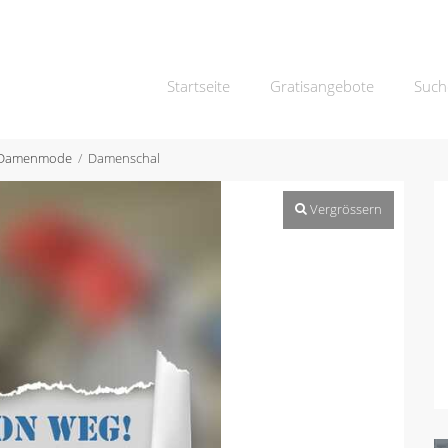
Startseite
Gratisangebote
Such
Damenmode
Damenschal
Vergrössern