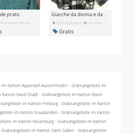
rde prato
Giacche da donna e da uomo
Vor einem Monat
6512 Giubiasco
Vor einem Monat
s
Gratis
e im Kanton Appenzell-Ausserrhoden
-
Gratisangebote im
m Kanton Basel-Stadt
-
Gratisangebote im Kanton Basel-
tisangebote im Kanton Freiburg
-
Gratisangebote im Kanton
ngebote im Kanton Graubünden
-
Gratisangebote im Kanton
gebote im Kanton Neuenburg
-
Gratisangebote im Kanton
-
Gratisangebote im Kanton Saint-Gallen
-
Gratisangebote