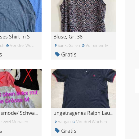
es Shirt in S
Bluse, Gr. 38
ich
Vor drei Wochen
Sankt Gallen
Vor einem Monat
s
Gratis
Umstandsmode/ Schwangerschaftskleider
ungetragenes Ralph Lauren Poloshirt Grösse L
r zwei Monaten
Aargau
Vor drei Wochen
s
Gratis