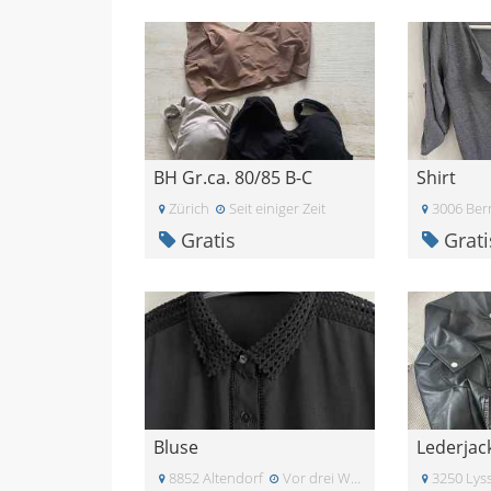
BH Gr.ca. 80/85 B-C
Shirt
Zürich
Seit einiger Zeit
3006 Ber
Gratis
Grati
Bluse
Lederjac
8852 Altendorf
Vor drei Wochen
3250 Lys