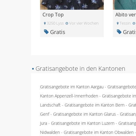
Crop Top
Abito ve
3250 Lyss
Vor vier Wochen
Tessin
Gratis
Grati
▪
Gratisangebote in den Kantonen
Gratisangebote im Kanton Aargau
-
Gratisangebot
Kanton Appenzell-Innerrhoden
-
Gratisangebote i
Landschaft
-
Gratisangebote im Kanton Bern
-
Gra
Genf
-
Gratisangebote im Kanton Glarus
-
Gratisa
Jura
-
Gratisangebote im Kanton Luzern
-
Gratisan
Nidwalden
-
Gratisangebote im Kanton Obwalden