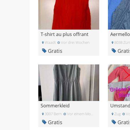
T-shirt au plus offrant
Aermellos
Waadt
Vor drei Wochen
8038 Zür
Gratis
Grati
Sommerkleid
3007 Bern
Vor einem Monat
Zug
Vo
Gratis
Grati