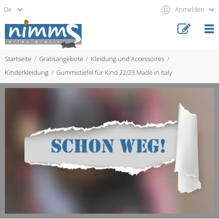
Anmelden
Startseite
Gratisangebote
Kleidung und Accessoires
Kinderkleidung
Gummistiefel für Kind 22/23 Made in italy