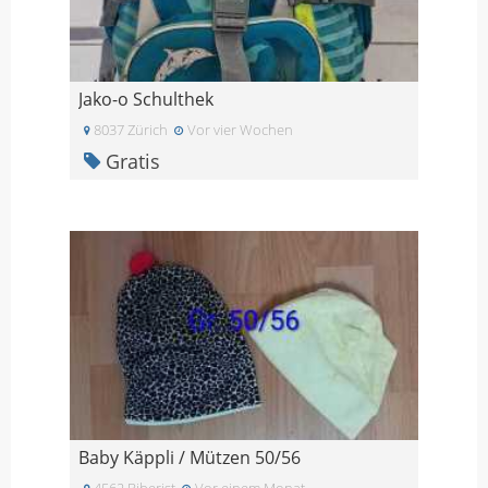
Jako-o Schulthek
8037 Zürich
Vor vier Wochen
Gratis
Baby Käppli / Mützen 50/56
4562 Biberist
Vor einem Monat