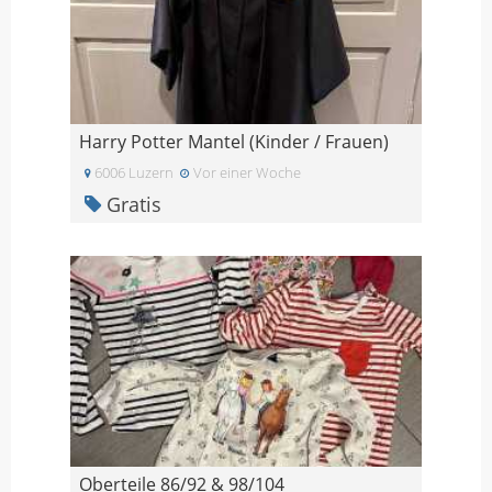
Harry Potter Mantel (Kinder / Frauen)
6006 Luzern
Vor einer Woche
Gratis
Oberteile 86/92 & 98/104