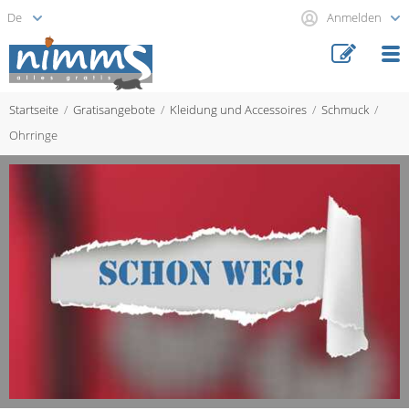
Anmelden
Startseite
Gratisangebote
Kleidung und Accessoires
Schmuck
Ohrringe