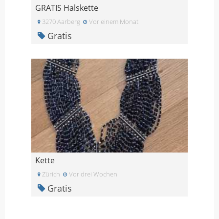
GRATIS Halskette
3270 Aarberg
Vor einem Monat
Gratis
Kette
Zürich
Vor drei Wochen
Gratis