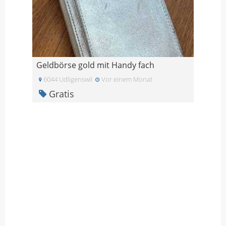
Geldbörse gold mit Handy fach
6044 Udligenswil
Vor einem Monat
Gratis