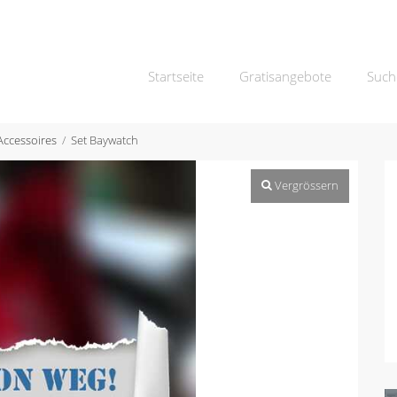
Startseite
Gratisangebote
Such
Accessoires
Set Baywatch
Vergrössern