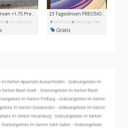
Kontaktlinsen +1.75 Precision 1 Alcon
23 Tageslinsen PRECISION 1 for Astigmatism -4.5
ich
Vor zwei Wochen
Solothurn
Seit einiger Zeit
s
Gratis
e im Kanton Appenzell-Ausserrhoden
-
Gratisangebote im
m Kanton Basel-Stadt
-
Gratisangebote im Kanton Basel-
tisangebote im Kanton Freiburg
-
Gratisangebote im Kanton
ngebote im Kanton Graubünden
-
Gratisangebote im Kanton
gebote im Kanton Neuenburg
-
Gratisangebote im Kanton
-
Gratisangebote im Kanton Saint-Gallen
-
Gratisangebote