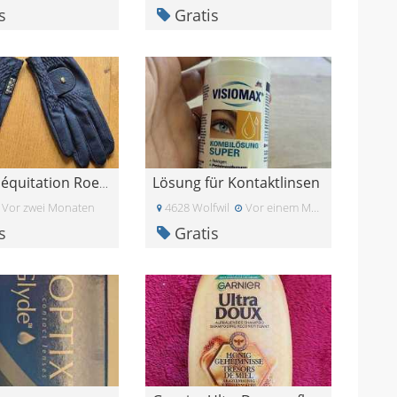
s
Gratis
Lösung für Kontaktlinsen
Gants d\'équitation Roeckl Grip taille 8
Vor zwei Monaten
4628 Wolfwil
Vor einem Monat
s
Gratis