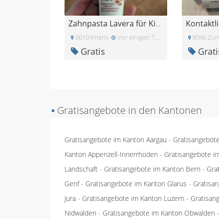
Zahnpasta Lavera für Kinder
6010 Kriens
Vor einigen Tagen
8046 Zür
Gratis
Grati
▪
Gratisangebote in den Kantonen
Gratisangebote im Kanton Aargau
-
Gratisangebot
Kanton Appenzell-Innerrhoden
-
Gratisangebote i
Landschaft
-
Gratisangebote im Kanton Bern
-
Gra
Genf
-
Gratisangebote im Kanton Glarus
-
Gratisa
Jura
-
Gratisangebote im Kanton Luzern
-
Gratisan
Nidwalden
-
Gratisangebote im Kanton Obwalden