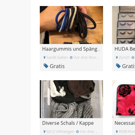
Haargummis und Spängeli
Sankt Gallen
Vor drei Wochen
Zürich
Gratis
Grati
Diverse Schals / Kappe
Necessai
5612 Villmergen
Vor drei Wochen
8590 Ro