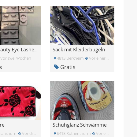
Sack mit Kleiderbügeln
HUDA Beauty Eye Lashes zum Aufkleben
Vor zwei Wochen
4813 Uerkheim
Vor einer Woche
s
Gratis
re
Schuhglanz Schwämme
manshorn
Vor drei Wochen
6418 Rothenthurm
Vor einigen Tagen