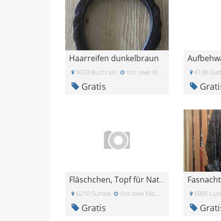
Haarreifen dunkelbraun
6033 Buchrain
Vor zwei Wochen
8136 Gat
Gratis
Grati
Fasnacht
Fläschchen, Topf für Naturkosmetik
6210 Sursee
Vor zwei Monaten
6005 Luz
Gratis
Grati