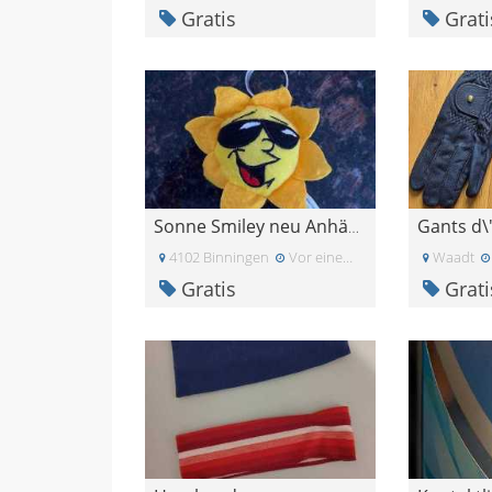
Gratis
Grati
Sonne Smiley neu Anhänger 6-10cm
4102 Binningen
Vor einem Monat
Waadt
Gratis
Grati