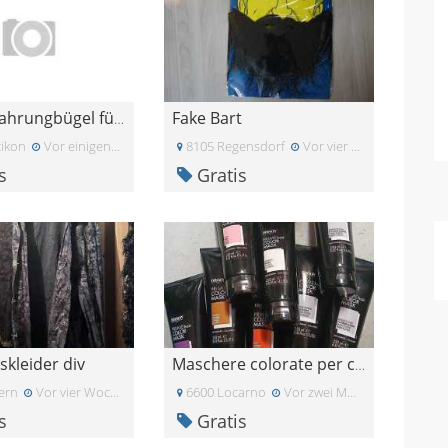
Fake Bart
Aufbehwahrungbügel für Schals
tikon
Vor einigen Tagen
8105 Regensdorf
Vor vier Wochen
s
Gratis
skleider div
Maschere colorate per capelli
ern
Vor vier Wochen
6600 Locarno
Vor zwei Monaten
s
Gratis