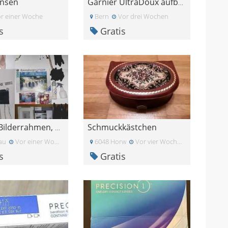
insen
Garnier UltraDoux aufbauendes Shampoo (fast voll)
r einer Woche
Bern
Vor drei Wochen
s
Gratis
Schmuckkästchen
Schuhe, Bilderrahmen, Buch, Puzzle...etc.
au
Vor einer Woche
6048 Horw
Vor vier Wochen
s
Gratis