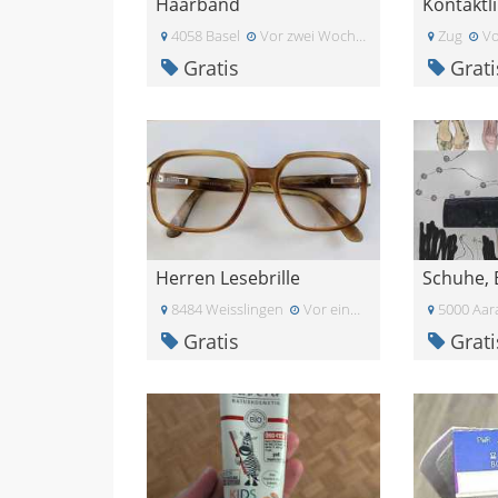
Haarband
Kontaktl
4058 Basel
Vor zwei Wochen
Zug
Vo
Gratis
Grati
Herren Lesebrille
8484 Weisslingen
Vor einer Woche
5000 Aar
Gratis
Grati