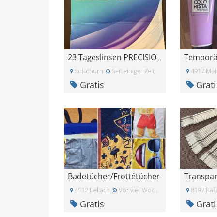
Temporä
23 Tageslinsen PRECISION 1 for Astigmatism -4.5
Solothurn
Seit einiger Zeit
4917 Mel
Gratis
Grati
Badetücher/Frottétücher
Transpar
4512 Bellach
Vor vier Wochen
8197 Raf
Gratis
Grati