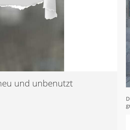
 neu und unbenutzt
D
g