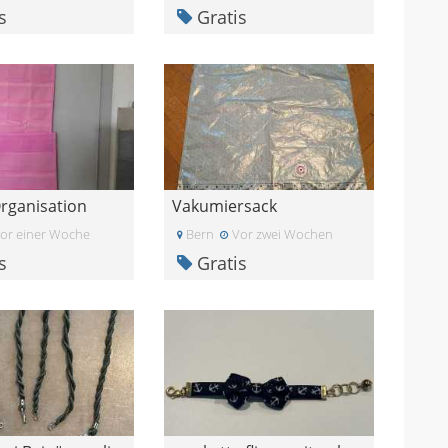
s
Gratis
Organisation
Vakumiersack
or einer Woche
Bern
Vor zwei Wochen
s
Gratis