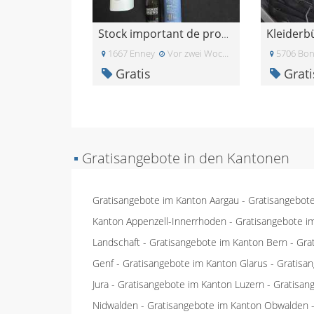
Kleiderb
Stock important de produits coiffure et coloration
1667 Enney
Vor zwei Wochen
5706 Boni
Gratis
Grati
▪
Gratisangebote in den Kantonen
Gratisangebote im Kanton Aargau
-
Gratisangebot
Kanton Appenzell-Innerrhoden
-
Gratisangebote i
Landschaft
-
Gratisangebote im Kanton Bern
-
Gra
Genf
-
Gratisangebote im Kanton Glarus
-
Gratisa
Jura
-
Gratisangebote im Kanton Luzern
-
Gratisan
Nidwalden
-
Gratisangebote im Kanton Obwalden