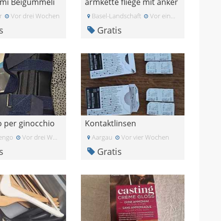
mi Beigümmeli
armkette fliege mit anker
r
Vor drei Wochen
Basel-Landschaft
Vor einer Woche
s
Gratis
 per ginocchio
Kontaktlinsen
engo
Vor drei Wochen
Aargau
Vor vier Wochen
s
Gratis