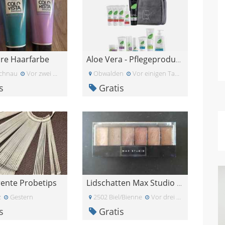
re Haarfarbe
Aloe Vera - Pflegeprodukte
chnau
Vor zwei Wochen
Obwalden
Vor einigen Tagen
s
Gratis
ente Probetips
Lidschatten Max Studio rot-braun
z
Gestern
2502 Biel/Bienne
Vor drei Wochen
s
Gratis