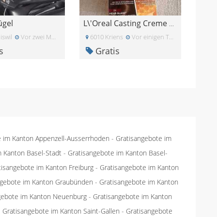
ügel
L\'Oreal Casting Creme Gloss Hellbraun
swil
Vor zwei Monaten
6010 Kriens
Vor einigen Tagen
s
Gratis
e im Kanton Appenzell-Ausserrhoden
-
Gratisangebote im
m Kanton Basel-Stadt
-
Gratisangebote im Kanton Basel-
tisangebote im Kanton Freiburg
-
Gratisangebote im Kanton
ngebote im Kanton Graubünden
-
Gratisangebote im Kanton
gebote im Kanton Neuenburg
-
Gratisangebote im Kanton
-
Gratisangebote im Kanton Saint-Gallen
-
Gratisangebote