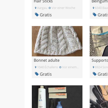
Hair Sticks
Beingum
Aargau
Vor einer Woche
6340 Baa
Gratis
Grati
Bonnet adulte
Supporto
1040 Échallens
Vor einem Monat
6924 Sor
Gratis
Grati