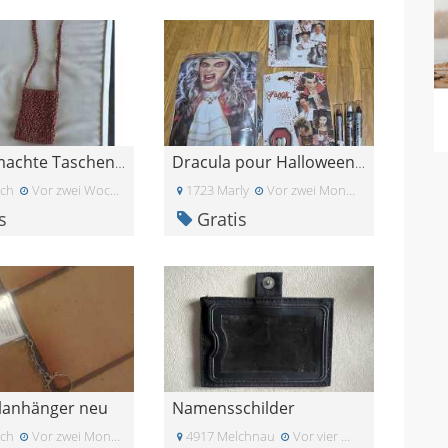
Handgemachte Taschen je nach Grösse 5 bis 20 Fr.
Dracula pour Halloween neuf
ich
Vor zwei Wochen
1723 Marly
Vor zwei Monaten
s
Gratis
lanhänger neu
Namensschilder
ich
Vor zwei Monaten
4917 Melchnau
Vor vier Wochen