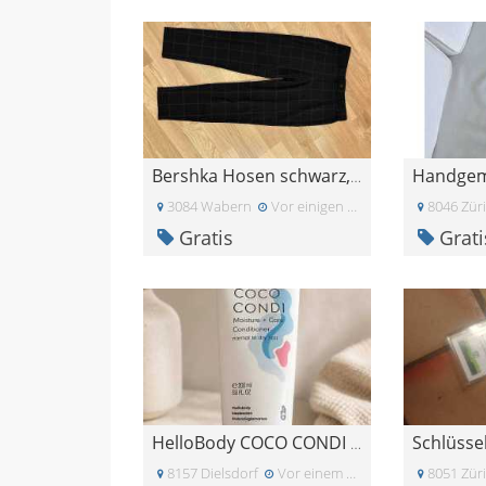
Bershka Hosen schwarz, USA 31
3084 Wabern
Vor einigen Tagen
8046 Zür
Gratis
Grati
Schlüsse
HelloBody COCO CONDI Conditioner neu & OVP (200 m
8157 Dielsdorf
Vor einem Monat
8051 Zür