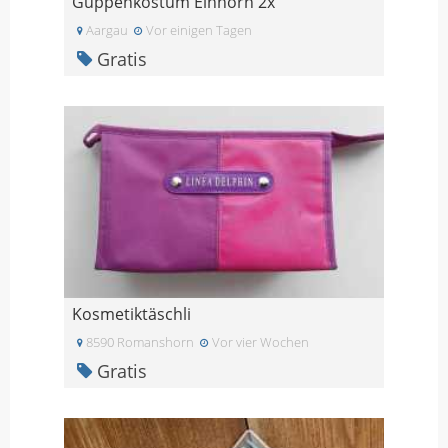
Guppenkostüm Einhorn 2x
Aargau
Vor einigen Tagen
Gratis
Kosmetiktäschli
8590 Romanshorn
Vor vier Wochen
Gratis