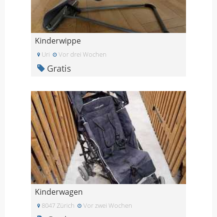
Kinderwippe
Uri
Vor drei Wochen
Gratis
Kinderwagen
8047 Zürich
Vor zwei Wochen