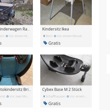
Kindersitz Ikea
Hartan Kinderwagen Racer GTS mit zusätzlicher Hand
ern
Vor einem Monat
Bern
Vor einem Monat
s
Gratis
Cybex Base M 2 Stück
Gratis Autokindersitz Britax Römer Kid plus 15-36k
rist
Vor zwei Monaten
Schaffhausen
Vor einem Monat
s
Gratis