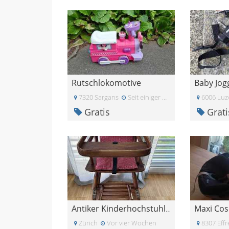
Rutschlokomotive
7320 Sargans
Seit einiger Zeit
6006 Luz
Gratis
Grati
Maxi Cos
Antiker Kinderhochstuhl mit schönem Polster
Zürich
Vor vier Wochen
8307 Effr