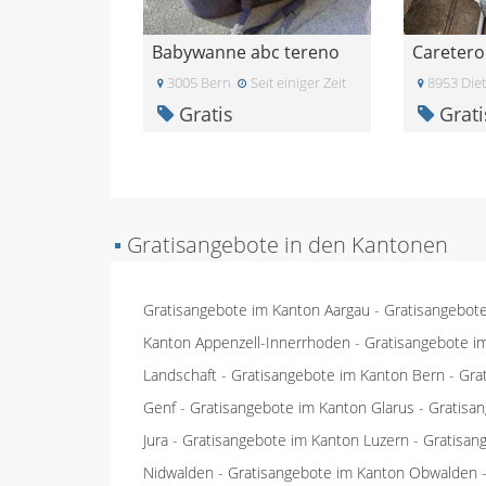
Babywanne abc tereno
Caretero
3005 Bern
Seit einiger Zeit
8953 Diet
Gratis
Grati
▪
Gratisangebote in den Kantonen
Gratisangebote im Kanton Aargau
-
Gratisangebot
Kanton Appenzell-Innerrhoden
-
Gratisangebote i
Landschaft
-
Gratisangebote im Kanton Bern
-
Gra
Genf
-
Gratisangebote im Kanton Glarus
-
Gratisa
Jura
-
Gratisangebote im Kanton Luzern
-
Gratisan
Nidwalden
-
Gratisangebote im Kanton Obwalden