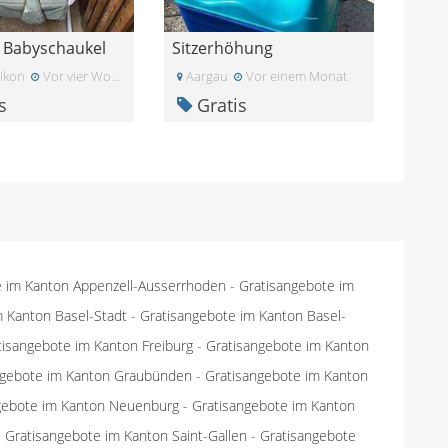
 Babyschaukel
Sitzerhöhung
ikon
Vor vier Wochen
Aargau
Vor einem Monat
s
Gratis
e im Kanton Appenzell-Ausserrhoden
-
Gratisangebote im
m Kanton Basel-Stadt
-
Gratisangebote im Kanton Basel-
tisangebote im Kanton Freiburg
-
Gratisangebote im Kanton
ngebote im Kanton Graubünden
-
Gratisangebote im Kanton
gebote im Kanton Neuenburg
-
Gratisangebote im Kanton
-
Gratisangebote im Kanton Saint-Gallen
-
Gratisangebote