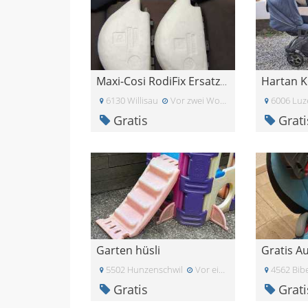
Maxi-Cosi RodiFix Ersatzbezug + Schutzpolster schw
6130 Willisau
Vor zwei Wochen
6006 Luz
Gratis
Grati
Garten hüsli
5502 Hunzenschwil
Vor einem Monat
4562 Bibe
Gratis
Grati