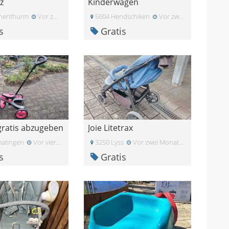
z
Kinderwagen
henthurm
Vor zwei Monaten
5604 Hendschiken
Vor zwei Monaten
s
Gratis
gratis abzugeben
Joie Litetrax
atingen
Vor vier Wochen
3250 Lyss
Vor zwei Monaten
s
Gratis