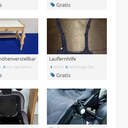
s
Gratis
 höhenverstellbar
Lauflernhilfe
n
Vor zwei Monaten
Zürich
Seit einiger Zeit
s
Gratis