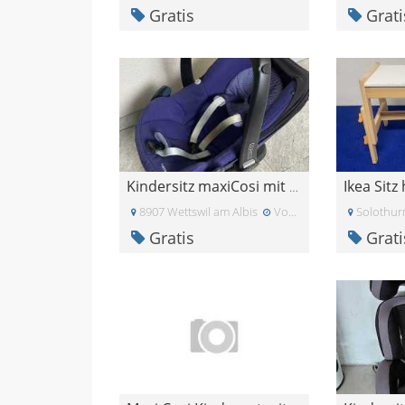
Gratis
Grati
Ikea Sitz
Kindersitz maxiCosi mit FamilyFix
8907 Wettswil am Albis
Vor drei Wochen
Solothur
Gratis
Grati