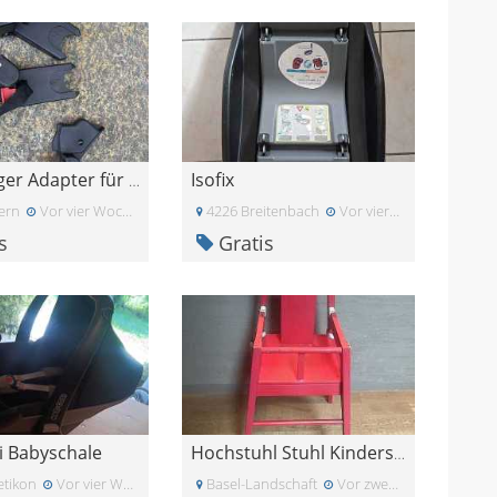
Isofix
Baby Jogger Adapter für Autositz
ern
Vor vier Wochen
4226 Breitenbach
Vor vier Wochen
s
Gratis
i Babyschale
Hochstuhl Stuhl Kinderstuhl
etikon
Vor vier Wochen
Basel-Landschaft
Vor zwei Monaten