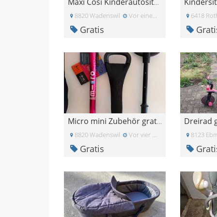
Kindersit
Maxi Cosi Kinderautositz Kindersitz 15-36 kg
8820 Wadenswil
Vor einem Monat
6418 Rot
Gratis
Grati
Dreirad 
Micro mini Zubehör gratis
8820 Wadenswil
Vor vier Wochen
8123 Ebm
Gratis
Grati