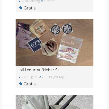
3270 Aarberg
Gestern
Gratis
Lo&Leduc Aufkleber Set
3507 Biglen
Vor einigen Tagen
Gratis