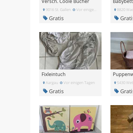
Versch. Coole Bücher
Babybett
9016 St. Gallen
Vor einigen Tagen
8820 Wad
Gratis
Grati
Fixleintuch
Puppen
Aargau
Vor einigen Tagen
5430 Wet
Gratis
Grati