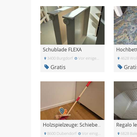
Schublade FLEXA
Hochbet
3400 Burgdorf
Vor einigen Tagen
4628 Wolf
Gratis
Grati
Regalo l
Holzspielzeuge: Schiebetier Schmetterling und Zieh
8600 Dubendorf
Vor einigen Tagen
6828 Bal