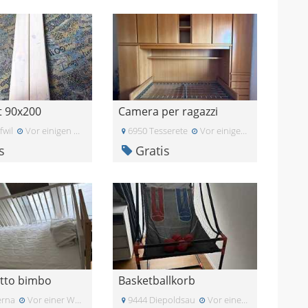
t 90x200
Camera per ragazzi
wil
Vor einigen Tagen
6950 Tesserete
Vor einigen Tagen
s
Gratis
etto bimbo
Basketballkorb
erna
Vor einer Woche
9444 Diepoldsau
Vor einer Woche