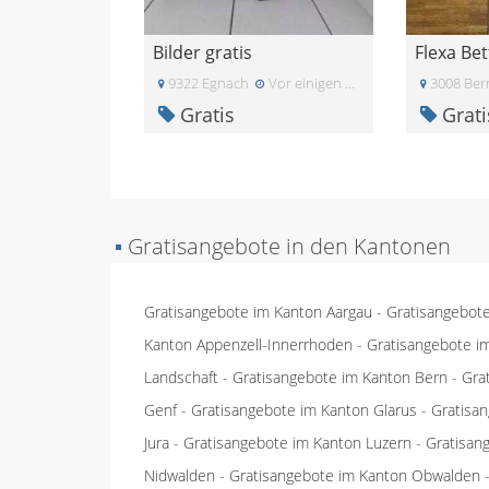
Bilder gratis
9322 Egnach
Vor einigen Tagen
3008 Ber
Gratis
Grati
▪
Gratisangebote in den Kantonen
Gratisangebote im Kanton Aargau
-
Gratisangebot
Kanton Appenzell-Innerrhoden
-
Gratisangebote i
Landschaft
-
Gratisangebote im Kanton Bern
-
Gra
Genf
-
Gratisangebote im Kanton Glarus
-
Gratisa
Jura
-
Gratisangebote im Kanton Luzern
-
Gratisan
Nidwalden
-
Gratisangebote im Kanton Obwalden