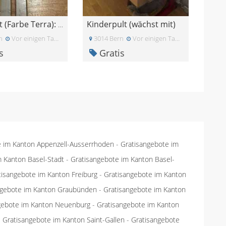
Kinderpult (wächst mit)
Flexa Bett (Farbe Terra): Herausfallschutz
n
Vor einigen Tagen
3014 Bern
Vor einigen Tagen
s
Gratis
e im Kanton Appenzell-Ausserrhoden
-
Gratisangebote im
m Kanton Basel-Stadt
-
Gratisangebote im Kanton Basel-
tisangebote im Kanton Freiburg
-
Gratisangebote im Kanton
ngebote im Kanton Graubünden
-
Gratisangebote im Kanton
gebote im Kanton Neuenburg
-
Gratisangebote im Kanton
-
Gratisangebote im Kanton Saint-Gallen
-
Gratisangebote