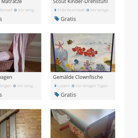
 Matratze
Scout Kinder-Drehstuhl
enswil
Vor einigen Tagen
3184 Wunnewil
Vor einigen Tagen
s
Gratis
wagen
Gemälde Clownfische
tingen
Vor einigen Tagen
Luzern
Vor einigen Tagen
s
Gratis