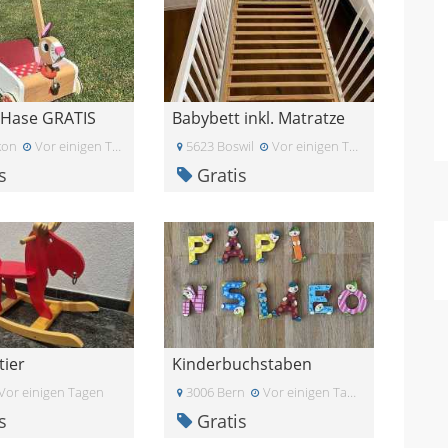
e Hase GRATIS
Babybett inkl. Matratze
kon
Vor einigen Tagen
5623 Boswil
Vor einigen Tagen
s
Gratis
tier
Kinderbuchstaben
Vor einigen Tagen
3006 Bern
Vor einigen Tagen
s
Gratis