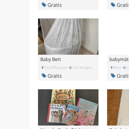
Gratis
Grati
Baby Bett
babymätt
Schaffhausen
Vor einigen Tagen
Bern
V
Gratis
Grati