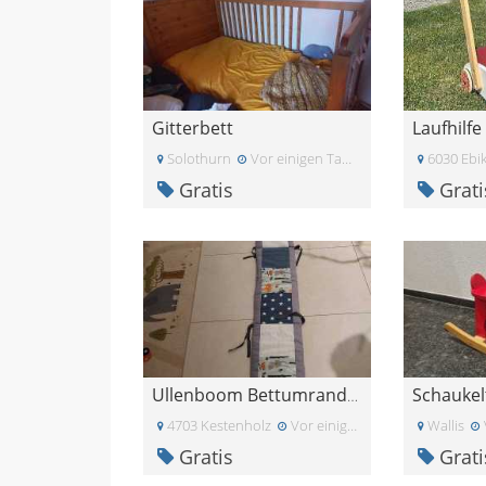
Gitterbett
Laufhilf
Solothurn
Vor einigen Tagen
6030 Ebi
Gratis
Grati
Schaukel
Ullenboom Bettumrandung 200cm
4703 Kestenholz
Vor einigen Tagen
Wallis
Gratis
Grati