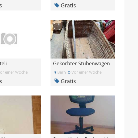
s
Gratis
eli
Gekorbter Stubenwagen
or einer Woche
Bern
Vor einer Woche
s
Gratis