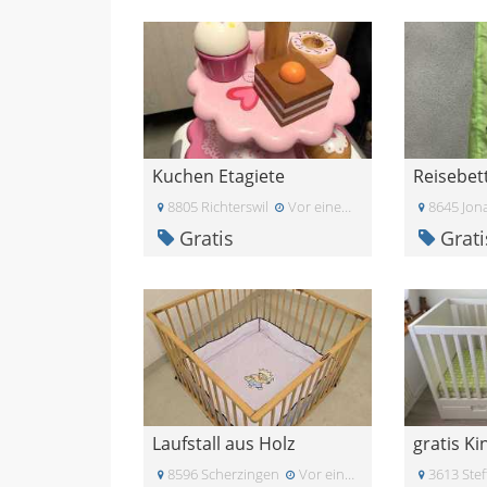
Kuchen Etagiete
Reisebet
8805 Richterswil
Vor einem Monat
8645 Jon
Gratis
Grati
Laufstall aus Holz
gratis Ki
8596 Scherzingen
Vor einem Monat
3613 Stef