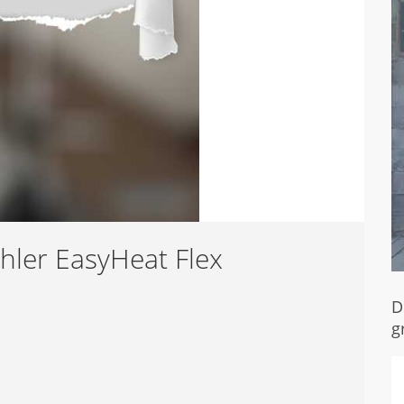
hler EasyHeat Flex
D
g