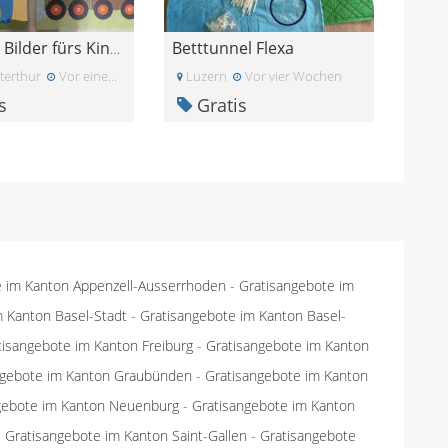
Betttunnel Flexa
2 herzige Bilder fürs Kinderzimmer Elefant & Eulen
terthur
Vor einem Monat
Luzern
Vor vier Wochen
s
Gratis
e im Kanton Appenzell-Ausserrhoden
-
Gratisangebote im
m Kanton Basel-Stadt
-
Gratisangebote im Kanton Basel-
tisangebote im Kanton Freiburg
-
Gratisangebote im Kanton
ngebote im Kanton Graubünden
-
Gratisangebote im Kanton
gebote im Kanton Neuenburg
-
Gratisangebote im Kanton
-
Gratisangebote im Kanton Saint-Gallen
-
Gratisangebote