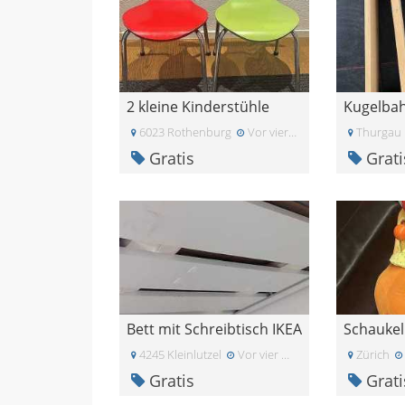
2 kleine Kinderstühle
Kugelbah
6023 Rothenburg
Vor vier Wochen
Thurgau
Gratis
Grati
Bett mit Schreibtisch IKEA
Schaukel
4245 Kleinlutzel
Vor vier Wochen
Zürich
Gratis
Grati