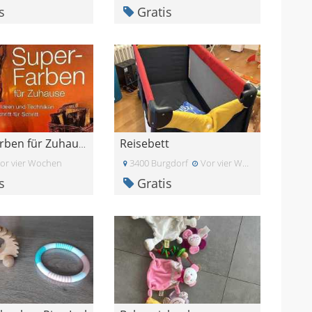
s
Gratis
Reisebett
Super-Farben für Zuhause - Ideen und Techniken
or vier Wochen
3400 Burgdorf
Vor vier Wochen
s
Gratis