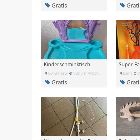
Gratis
Grati
Kinderschminktisch
6048 Horw
Vor vier Wochen
Bern
V
Gratis
Grati