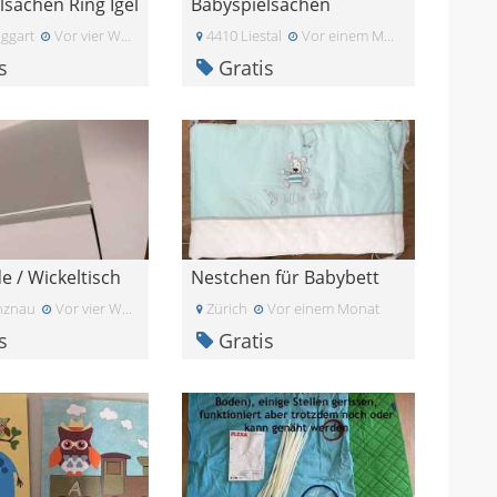
lsachen Ring Igel
Babyspielsachen
ggart
Vor vier Wochen
4410 Liestal
Vor einem Monat
s
Gratis
/ Wickeltisch
Nestchen für Babybett
nznau
Vor vier Wochen
Zürich
Vor einem Monat
s
Gratis