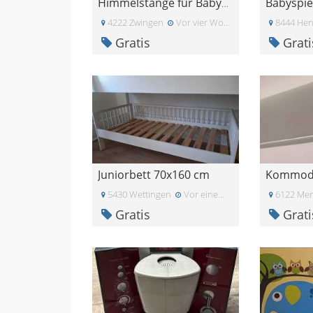
Babyspie
Himmelstange für Babybett
4222 Zwingen
Vor vier Wochen
8444 Hen
Gratis
Grati
Juniorbett 70x160 cm
Kommode 
5430 Wettingen
Vor einem Monat
6122 Me
Gratis
Grati