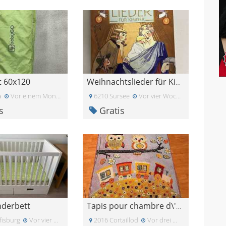
t 60x120
Weihnachtslieder für Kinder
a
Vor einem Monat
6210 Sursee
Vor vier Wochen
s
Gratis
nderbett
Tapis pour chambre d\'enfant
fisburg
Vor vier Wochen
2016 Cortaillod
Vor drei Wochen