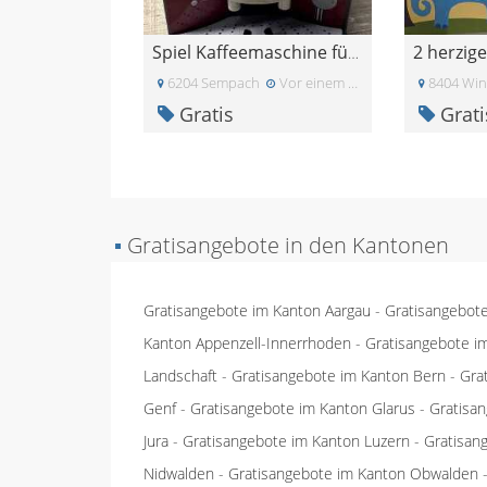
Spiel Kaffeemaschine für Kinder
6204 Sempach
Vor einem Monat
8404 Win
Gratis
Grati
▪
Gratisangebote in den Kantonen
Gratisangebote im Kanton Aargau
-
Gratisangebot
Kanton Appenzell-Innerrhoden
-
Gratisangebote i
Landschaft
-
Gratisangebote im Kanton Bern
-
Gra
Genf
-
Gratisangebote im Kanton Glarus
-
Gratisa
Jura
-
Gratisangebote im Kanton Luzern
-
Gratisan
Nidwalden
-
Gratisangebote im Kanton Obwalden