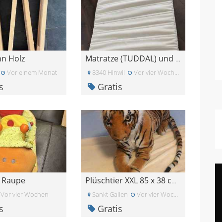
n Holz
Matratze (TUDDAL) und Kissen (VILDKORN) - gratis a
Vor einem Monat
8340 Hinwil
Vor vier Wochen
s
Gratis
 Raupe
Plüschtier XXL 85 x 38 cm, frisch gewaschen, wenig
Vor vier Wochen
Sankt Gallen
Vor vier Wochen
s
Gratis