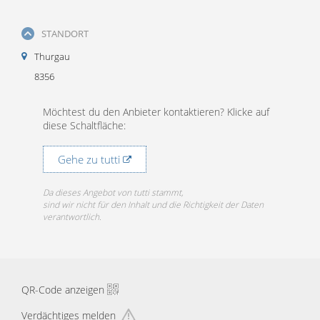
STANDORT
Thurgau
8356
Möchtest du den Anbieter kontaktieren? Klicke auf
diese Schaltfläche:
Gehe zu tutti
Da dieses Angebot von tutti stammt,
sind wir nicht für den Inhalt und die Richtigkeit der Daten
verantwortlich.
QR-Code anzeigen
Verdächtiges melden