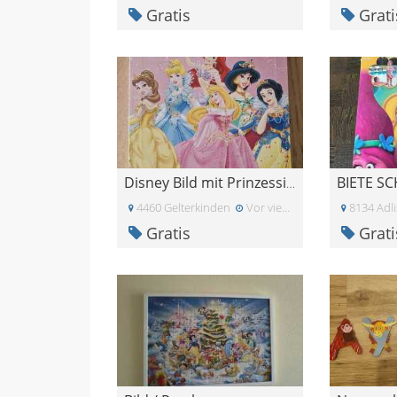
Gratis
Grati
BIETE S
Disney Bild mit Prinzessinen
4460 Gelterkinden
Vor vier Wochen
8134 Adli
Gratis
Grati