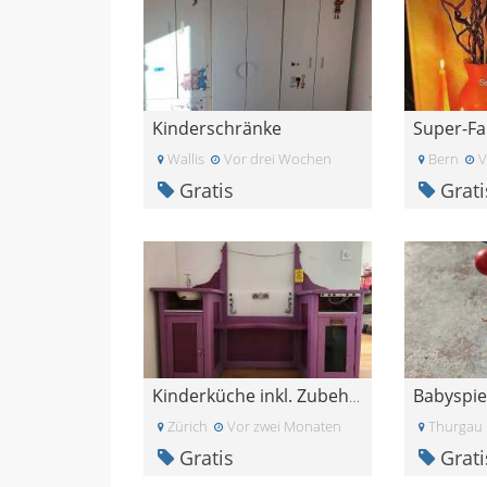
Kinderschränke
Wallis
Vor drei Wochen
Bern
V
Gratis
Grati
Kinderküche inkl. Zubehör
Zürich
Vor zwei Monaten
Thurgau
Gratis
Grati