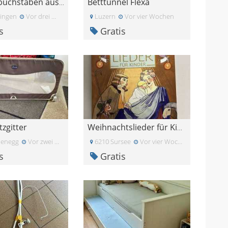
Betttunnel Flexa
Namensbuchstaben aus Holz aylin für Türe oder schr
ringen
Vor drei Wochen
Luzern
Vor vier Wochen
s
Gratis
tzgitter
Weihnachtslieder für Kinder
uenegg
Vor zwei Monaten
6210 Sursee
Vor vier Wochen
s
Gratis