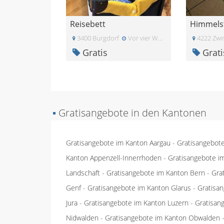
Reisebett
3400 Burgdorf
Vor vier Wochen
4222 Zwi
Gratis
Grati
▪
Gratisangebote in den Kantonen
Gratisangebote im Kanton Aargau
-
Gratisangebot
Kanton Appenzell-Innerrhoden
-
Gratisangebote i
Landschaft
-
Gratisangebote im Kanton Bern
-
Gra
Genf
-
Gratisangebote im Kanton Glarus
-
Gratisa
Jura
-
Gratisangebote im Kanton Luzern
-
Gratisan
Nidwalden
-
Gratisangebote im Kanton Obwalden