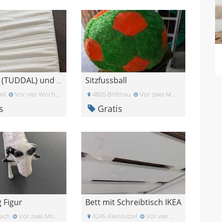
Sitzfussball
Matratze (TUDDAL) und Kissen (VILDKORN) - gratis a
il
Vor vier Wochen
4805 Brittnau
Vor zwei Monaten
s
Gratis
 Figur
Bett mit Schreibtisch IKEA
ach
Vor zwei Monaten
4245 Kleinlutzel
Vor vier Wochen