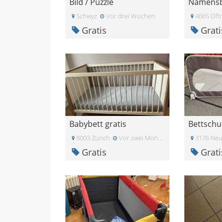
Bild / Puzzle
Schwyz
Vor drei Wochen
4665 Oft
Gratis
Grati
Babybett gratis
Bettschu
8003 Zürich
Vor zwei Monaten
3176 Ne
Gratis
Grati