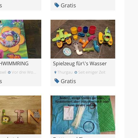
s
Gratis
CHWIMMRING
Spielzeug für\'s Wasser
swil
Vor drei Wochen
Thurgau
Seit einiger Zeit
s
Gratis