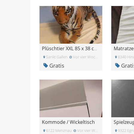
Plüschtier XXL 85 x 38 cm, frisch gewaschen, wenig
Sankt Gallen
Vor vier Wochen
8340 Hinw
Gratis
Grati
Kommode / Wickeltisch
Spielzeug
6122 Menznau
Vor vier Wochen
9322 Egn