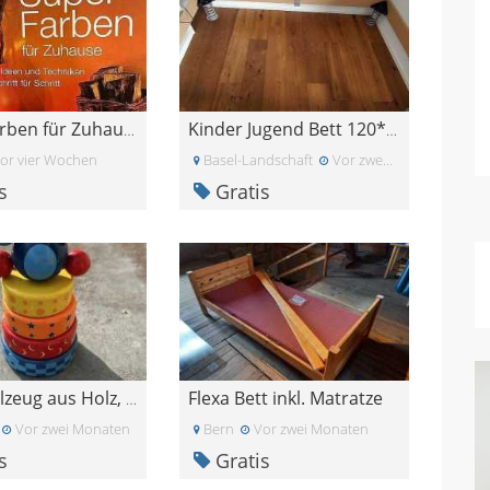
Super-Farben für Zuhause - Ideen und Techniken
Kinder Jugend Bett 120*200 mit Lattenrost
or vier Wochen
Basel-Landschaft
Vor zwei Monaten
s
Gratis
Flexa Bett inkl. Matratze
Babyspielzeug aus Holz, Babyturm
Vor zwei Monaten
Bern
Vor zwei Monaten
s
Gratis