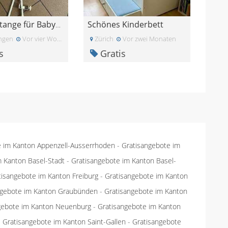
Schönes Kinderbett
Himmelstange für Babybett
ngen
Vor vier Wochen
Zürich
Vor zwei Monaten
s
Gratis
e im Kanton Appenzell-Ausserrhoden
-
Gratisangebote im
m Kanton Basel-Stadt
-
Gratisangebote im Kanton Basel-
tisangebote im Kanton Freiburg
-
Gratisangebote im Kanton
ngebote im Kanton Graubünden
-
Gratisangebote im Kanton
gebote im Kanton Neuenburg
-
Gratisangebote im Kanton
-
Gratisangebote im Kanton Saint-Gallen
-
Gratisangebote