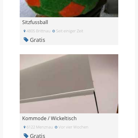
Sitzfussball
4805 Brittnau
Seit einiger Zeit
Gratis
Kommode / Wickeltisch
6122 Menznau
Vor vier Wochen
Gratis