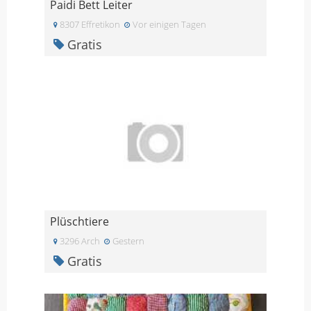
Paidi Bett Leiter
8307 Effretikon
Vor einigen Tagen
Gratis
Plüschtiere
3296 Arch
Gestern
Gratis