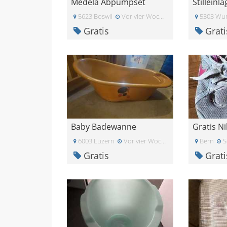
Medela Abpumpset
Stilleinl
5623 Boswil
Vor vier Wochen
5303 Wur
Gratis
Grati
Baby Badewanne
Gratis N
6003 Luzern
Vor vier Wochen
Bern
Se
Gratis
Grati