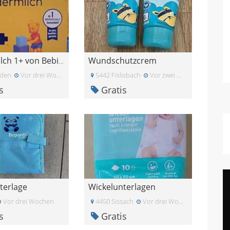
Wundschutzcrem
Kindermilch 1+ von Bebivita
den
Vor drei Wochen
5442 Fislisbach
Vor zwei Monaten
s
Gratis
terlage
Wickelunterlagen
Vor drei Wochen
4450 Sissach
Vor drei Wochen
s
Gratis