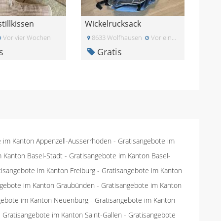
stillkissen
Wickelrucksack
Vor vier Wochen
8633 Wolfhausen
Vor einem Monat
s
Gratis
e im Kanton Appenzell-Ausserrhoden
-
Gratisangebote im
m Kanton Basel-Stadt
-
Gratisangebote im Kanton Basel-
tisangebote im Kanton Freiburg
-
Gratisangebote im Kanton
ngebote im Kanton Graubünden
-
Gratisangebote im Kanton
gebote im Kanton Neuenburg
-
Gratisangebote im Kanton
-
Gratisangebote im Kanton Saint-Gallen
-
Gratisangebote