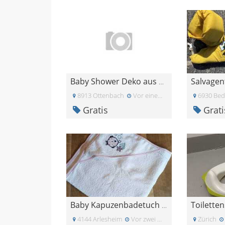
Salvagen
Baby Shower Deko aus Holz
8913 Ottenbach
Vor einem Monat
6930 Be
Gratis
Grati
Baby Kapuzenbadetuch neu
4144 Arlesheim
Vor zwei Monaten
Zürich