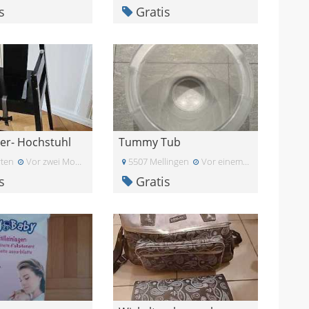
s
Gratis
der- Hochstuhl
Tummy Tub
ten
Vor zwei Monaten
5507 Mellingen
Vor einem Monat
s
Gratis