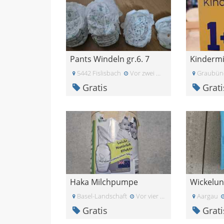
Pants Windeln gr.6. 7
5442 Fislisbach
Vor zwei Monaten
Graubün
Gratis
Grati
Haka Milchpumpe
Wickelun
Basel-Landschaft
Vor vier Wochen
Aargau
Gratis
Grati