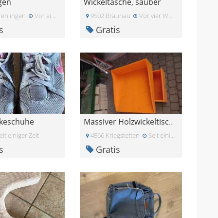
agen
Wickeltasche, sauber
enlingen
Vor einem Monat
9502 Braunau
Vor vier Wochen
s
Gratis
ikeschuhe
Massiver Holzwickeltisch- Aufsatz mit Schublade
it einiger Zeit
4566 Kriegstetten
Seit einiger Zeit
s
Gratis