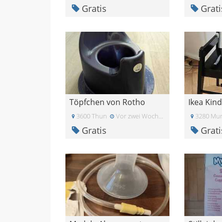
Gratis
Grati
Töpfchen von Rotho
Ikea Kin
3600 Thun
Vor zwei Wochen
3280 Mur
Gratis
Grati