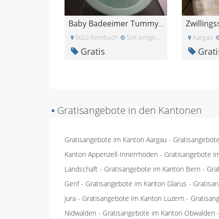
Zwillings
Baby Badeeimer Tummy Tub - baby richtig baden - Ba
5022 Rombach
Seit einiger Zeit
Aargau
Gratis
Grati
▪
Gratisangebote in den Kantonen
Gratisangebote im Kanton Aargau
-
Gratisangebot
Kanton Appenzell-Innerrhoden
-
Gratisangebote i
Landschaft
-
Gratisangebote im Kanton Bern
-
Gra
Genf
-
Gratisangebote im Kanton Glarus
-
Gratisa
Jura
-
Gratisangebote im Kanton Luzern
-
Gratisan
Nidwalden
-
Gratisangebote im Kanton Obwalden