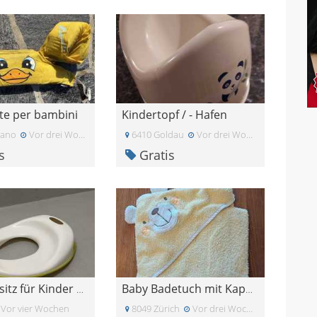
te per bambini
Kindertopf / - Hafen
dano
Vor drei Wochen
6410 Goldau
Vor drei Wochen
s
Gratis
Toilettensitz für Kinder Tossig Ikea
Baby Badetuch mit Kaputze
Vor vier Wochen
8049 Zürich
Vor drei Wochen