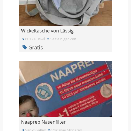
Wickeltasche von Lässig
6017 Ruswil
Seit einiger Zeit
Gratis
Naaprep Nasenfilter
Sankt Gallen
Vor zwei Monaten