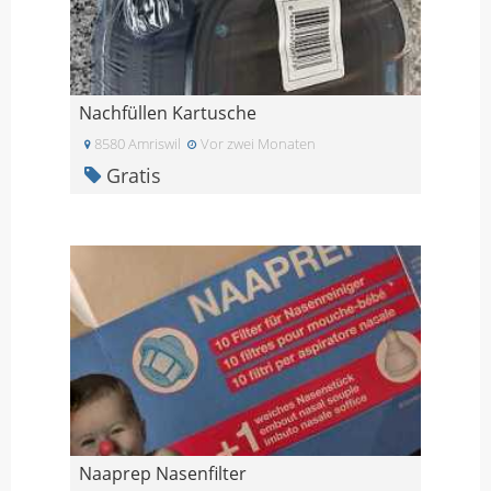
Nachfüllen Kartusche
8580 Amriswil
Vor zwei Monaten
Gratis
Naaprep Nasenfilter