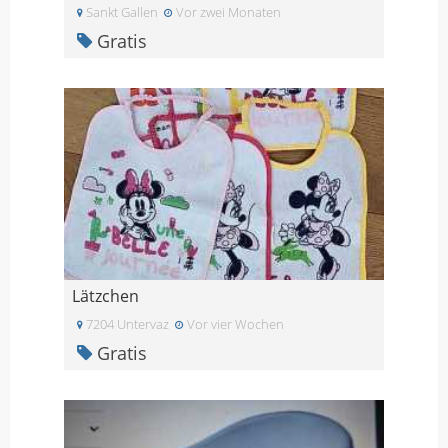
Sankt Gallen
Vor zwei Monaten
Gratis
Lätzchen
7204 Untervaz
Vor vier Wochen
Gratis