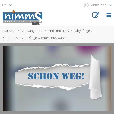
Anmelden
Startseite
Gratisangebote
Kind und Baby
Babypflege
Kompressen zur Pflege wunder Brustwarzen