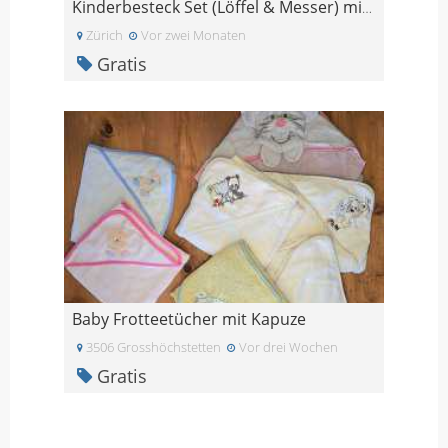
Kinderbesteck Set (Löffel & Messer) mit süssem Tie
Zürich
Vor zwei Monaten
Gratis
Baby Frotteetücher mit Kapuze
3506 Grosshöchstetten
Vor drei Wochen
Gratis