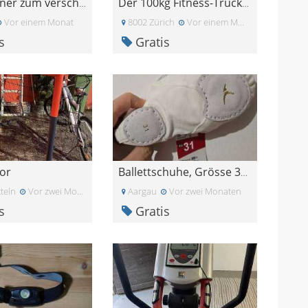
crosstrainer zum verschenken
Der 100kg Fitness-Truck-Reifen sucht ein neues Zuh
Vor einem Monat
8002 Zürich
Vor einem Monat
s
Gratis
tor
Ballettschuhe, Grösse 31, Stretch Halfpoint neu, u
teln
Vor zwei Monaten
Aargau
Vor zwei Monaten
s
Gratis