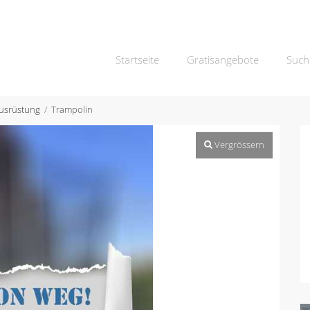
Startseite
Gratisangebote
Such
usrüstung
Trampolin
Vergrössern