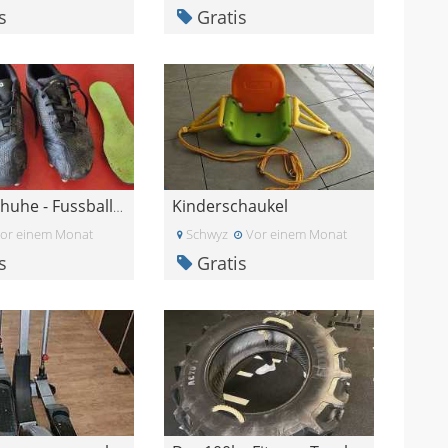
s
Gratis
Kinderschaukel
Stollenschuhe - Fussball - Rugby - Kipsta - Gr 42
or einem Monat
Schwyz
Vor einem Monat
s
Gratis