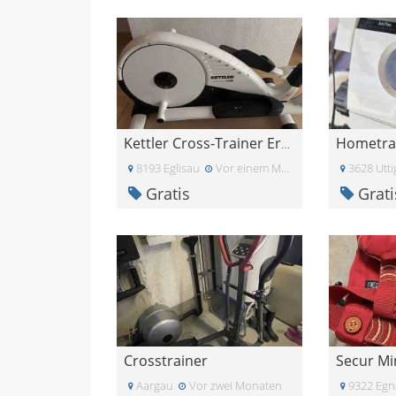
Hometra
Kettler Cross-Trainer Ergometer \"CX3\"
8193 Eglisau
Vor einem Monat
3628 Utti
Gratis
Grati
Crosstrainer
Aargau
Vor zwei Monaten
9322 Egn