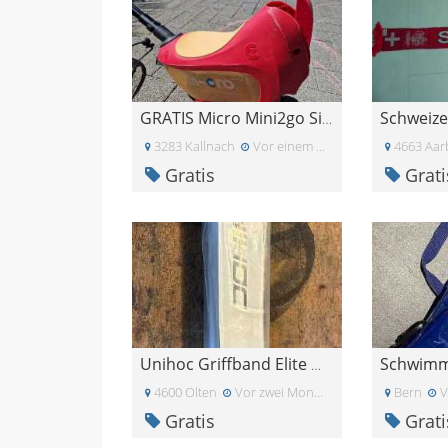
GRATIS Micro Mini2go Sitz und Regenschutz
3283 Kallnach
Vor einem Monat
4663 Aar
Gratis
Grati
Schwimm
Unihoc Griffband Elite White
4600 Olten
Vor zwei Monaten
Bern
V
Gratis
Grati