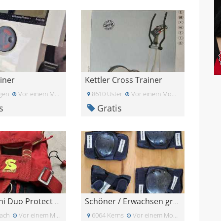
iner
Kettler Cross Trainer
gen
Vor einem Monat
8610 Uster
Vor einem Monat
s
Gratis
Secur Mini Duo Protect Weste
Schöner / Erwachsen grösse L
ach
Vor einem Monat
6064 Kerns
Vor einem Monat