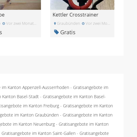
pe
Kettler Crosstrainer
p
Vor zwei Monaten
Graubünden
Vor zwei Monaten
s
Gratis
e im Kanton Appenzell-Ausserrhoden
-
Gratisangebote im
m Kanton Basel-Stadt
-
Gratisangebote im Kanton Basel-
tisangebote im Kanton Freiburg
-
Gratisangebote im Kanton
ngebote im Kanton Graubünden
-
Gratisangebote im Kanton
gebote im Kanton Neuenburg
-
Gratisangebote im Kanton
-
Gratisangebote im Kanton Saint-Gallen
-
Gratisangebote