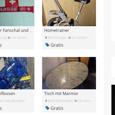
Hometrainer
Schweizer Fanschal und Autofahne
burg
Vor einem Monat
8810 Horgen
Vor einem Monat
s
Gratis
flossen
Tisch mit Marmor
or zwei Monaten
8942 Oberrieden
Vor einem Monat
s
Gratis