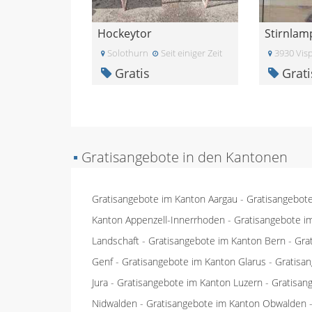
Hockeytor
Stirnlam
Solothurn
Seit einiger Zeit
3930 Vis
Gratis
Grati
▪
Gratisangebote in den Kantonen
Gratisangebote im Kanton Aargau
-
Gratisangebot
Kanton Appenzell-Innerrhoden
-
Gratisangebote i
Landschaft
-
Gratisangebote im Kanton Bern
-
Gra
Genf
-
Gratisangebote im Kanton Glarus
-
Gratisa
Jura
-
Gratisangebote im Kanton Luzern
-
Gratisan
Nidwalden
-
Gratisangebote im Kanton Obwalden