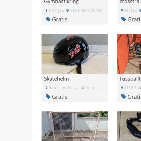
Gymnastikring
Thurgau
Vor einem Monat
Aargau
Gratis
Grati
Skatehelm
Fussball
Basel-Landschaft
Vor einem Monat
4133 Prat
Gratis
Grati