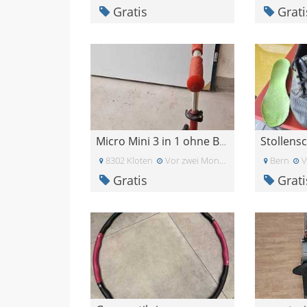
Gratis
Grati
Micro Mini 3 in 1 ohne Bremse
8302 Kloten
Vor zwei Monaten
Bern
V
Gratis
Grati