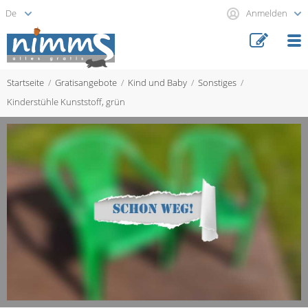
Anmelden
Startseite
Gratisangebote
Kind und Baby
Sonstiges
Kinderstühle Kunststoff, grün