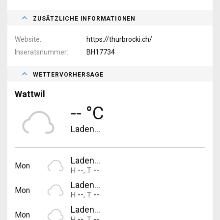
ZUSÄTZLICHE INFORMATIONEN
Website
https://thurbrocki.ch/
Inseratsnummer
BH17734
WETTERVORHERSAGE
Wattwil
-- °C
Laden...
Laden...
Mon
--
--
H
,
T
Laden...
Mon
--
--
H
,
T
Laden...
Mon
--
--
H
,
T