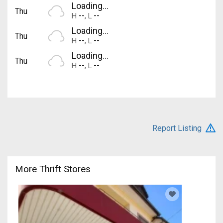
Loading...
Thu
--
--
H
,
L
Loading...
Thu
--
--
H
,
L
Loading...
Thu
--
--
H
,
L
Report Listing
More Thrift Stores