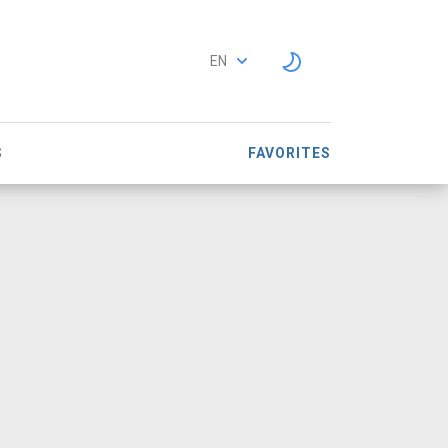
EN
S
FAVORITES