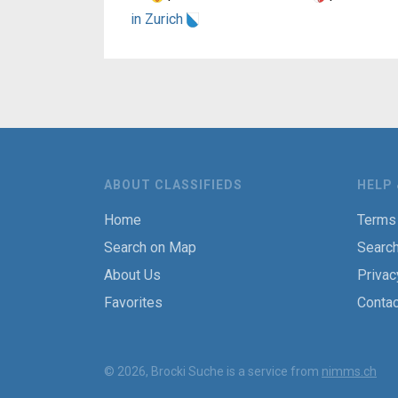
in Zurich
ABOUT CLASSIFIEDS
HELP
Home
Terms
Search on Map
Searc
About Us
Privac
Favorites
Contac
© 2026, Brocki Suche is a service from
nimms.ch