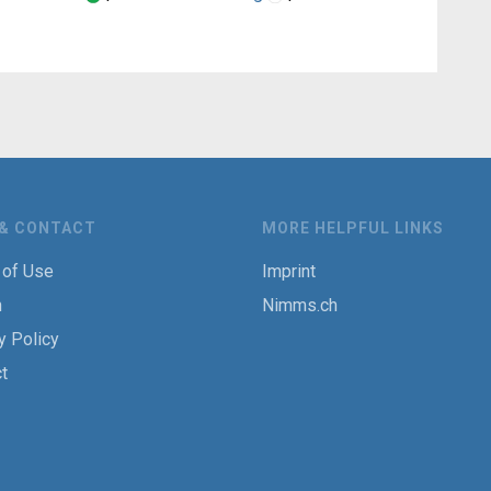
 & CONTACT
MORE HELPFUL LINKS
 of Use
Imprint
h
Nimms.ch
y Policy
t