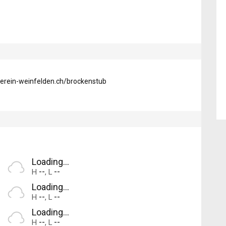
erein-weinfelden.ch/brockenstub
Loading...
--
--
H
,
L
Loading...
--
--
H
,
L
Loading...
--
--
H
,
L