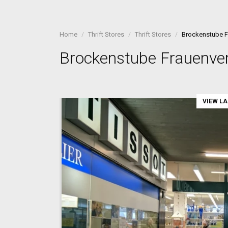
Home
Thrift Stores
Thrift Stores
Brockenstube F
Brockenstube Frauenver
VIEW L