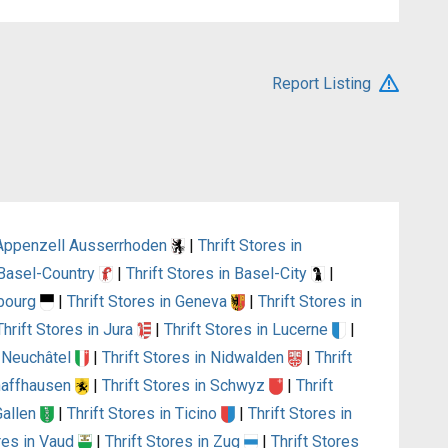
Report Listing
n Appenzell Ausserrhoden
|
Thrift Stores in
n Basel-Country
|
Thrift Stores in Basel-City
|
ibourg
|
Thrift Stores in Geneva
|
Thrift Stores in
Thrift Stores in Jura
|
Thrift Stores in Lucerne
|
n Neuchâtel
|
Thrift Stores in Nidwalden
|
Thrift
chaffhausen
|
Thrift Stores in Schwyz
|
Thrift
 Gallen
|
Thrift Stores in Ticino
|
Thrift Stores in
ores in Vaud
|
Thrift Stores in Zug
|
Thrift Stores