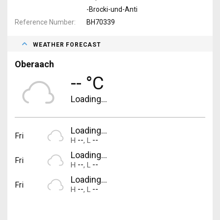
-Brocki-und-Anti
Reference Number
BH70339
WEATHER FORECAST
Oberaach
-- °C
Loading...
Loading...
Fri
--
--
H
,
L
Loading...
Fri
--
--
H
,
L
Loading...
Fri
--
--
H
,
L