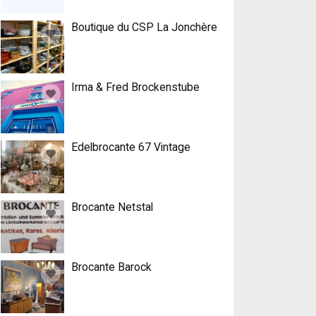
Boutique du CSP La Jonchère
Irma & Fred Brockenstube
Edelbrocante 67 Vintage
Brocante Netstal
Brocante Barock