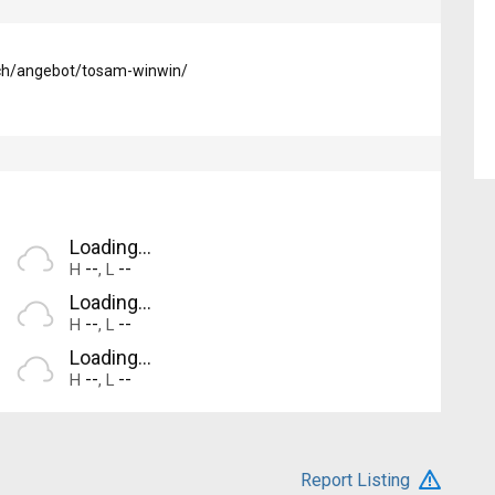
ch/angebot/tosam-winwin/
Loading...
--
--
H
,
L
Loading...
--
--
H
,
L
Loading...
--
--
H
,
L
Report Listing