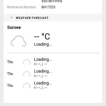
exx/de/Firma
Reference Number
BH17253
WEATHER FORECAST
Sursee
-- °C
Loading...
Loading...
Thu
--
--
H
,
L
Loading...
Thu
--
--
H
,
L
Loading...
Thu
--
--
H
,
L