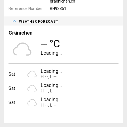
graenichen.ch
Reference Number
BH92851
WEATHER FORECAST
Gränichen
-- °C
Loading...
Loading...
Sat
--
--
H
,
L
Loading...
Sat
--
--
H
,
L
Loading...
Sat
--
--
H
,
L