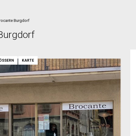
rocante Burgdorf
Burgdorf
ÖSSERN
KARTE