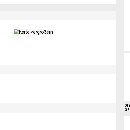
DI
GR