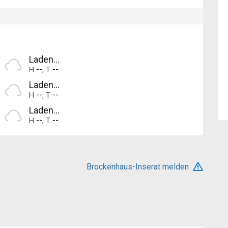
Laden...
--
--
H
,
T
Laden...
--
--
H
,
T
Laden...
--
--
H
,
T
Brockenhaus-Inserat melden