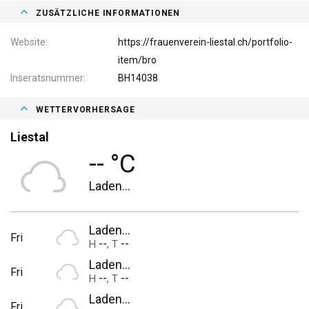
ZUSÄTZLICHE INFORMATIONEN
Website
https://frauenverein-liestal.ch/portfolio-
item/bro
Inseratsnummer
BH14038
WETTERVORHERSAGE
Liestal
-- °C
Laden...
Laden...
Fri
--
--
H
,
T
Laden...
Fri
--
--
H
,
T
Laden...
Fri